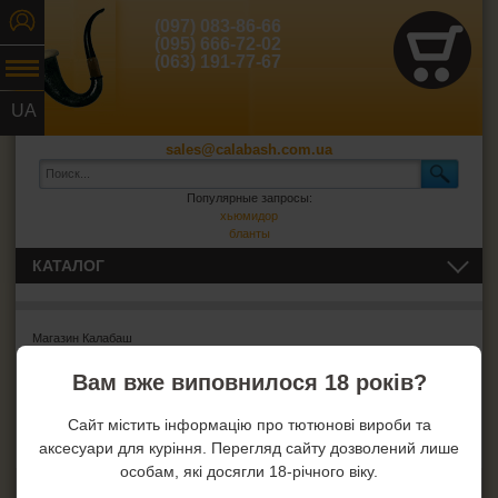
(097) 083-86-66
(095) 666-72-02
(063) 191-77-67
UA
RU
sales@calabash.com.ua
Популярные запросы:
хьюмидор
бланты
КАТАЛОГ
ТРУБКИ И ВСЁ ДЛЯ НИХ
Магазин Калабаш
СИГАРЫ, СИГАРИЛЛЫ И ВСЁ ДЛЯ НИХ
Ошибка
: Извините, но запрошенный товар не найден!
Вам вже виповнилося 18 років?
ВСЁ ДЛЯ СИГАРЕТ И САМОКРУТОК
Сайт містить інформацію про тютюнові вироби та
аксесуари для куріння. Перегляд сайту дозволений лише
ЗАЖИГАЛКИ
особам, які досягли 18-річного віку.