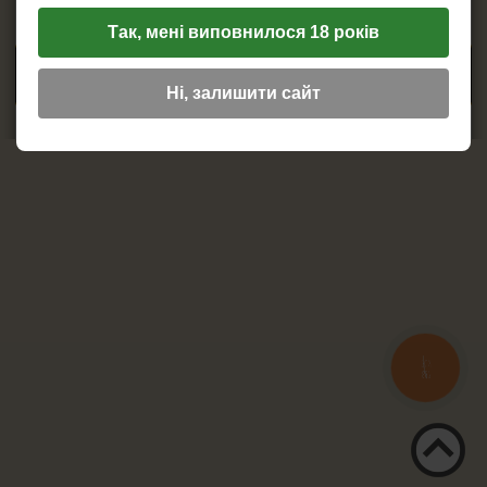
ПЕПЕЛЬНИЦЫ
Copyright © 2012 - 2026 Калабаш.
Так, мені виповнилося 18 років
HEADSHOP (ХЭДШОП)
ПОСЕЩЕНИЕ И ПРОСМОТР САЙТА ЛИЦАМ ДО 18 ЛЕТ
ЗАПРЕЩЕНО
Ні, залишити сайт
КАЛЬЯНЫ И ВСЁ ДЛЯ НИХ
КНОПКА
ЗВ'ЯЗКУ