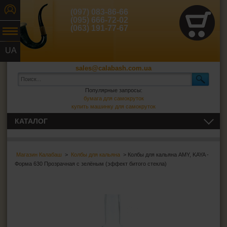
(097) 083-86-66
(095) 666-72-02
(063) 191-77-67
UA
RU
sales@calabash.com.ua
Популярные запросы:
бумага для самокруток
купить машинку для самокруток
КАТАЛОГ
ТРУБКИ И ВСЁ ДЛЯ НИХ
Магазин Калабаш
>
Колбы для кальяна
> Колбы для кальяна AMY, KAYA -
СИГАРЫ, СИГАРИЛЛЫ И ВСЁ ДЛЯ НИХ
Форма 630 Прозрачная с зелёным (эффект битого стекла)
ВСЁ ДЛЯ СИГАРЕТ И САМОКРУТОК
ЗАЖИГАЛКИ