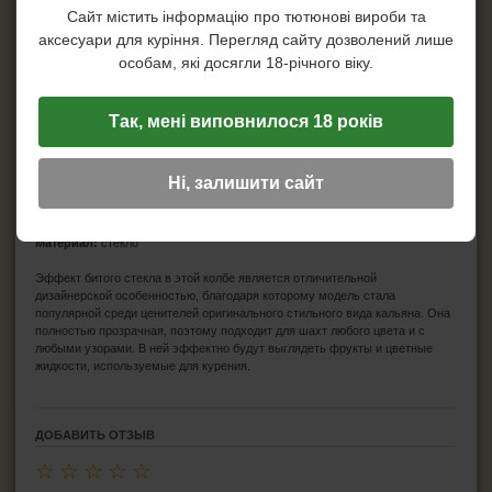
Сайт містить інформацію про тютюнові вироби та
Коннектор для кальяна
аксесуари для куріння. Перегляд сайту дозволений лише
особам, які досягли 18-річного віку.
Устройство управления жаром
Уплотнитель под колбу
Так, мені виповнилося 18 років
Ні, залишити сайт
Характеристики
Производитель:
КНР
Материал:
стекло
Эффект битого стекла в этой колбе является отличительной
дизайнерской особенностью, благодаря которому модель стала
популярной среди ценителей оригинального стильного вида кальяна. Она
полностью прозрачная, поэтому подходит для шахт любого цвета и с
любыми узорами. В ней эффектно будут выглядеть фрукты и цветные
жидкости, используемые для курения.
ДОБАВИТЬ ОТЗЫВ
☆
☆
☆
☆
☆