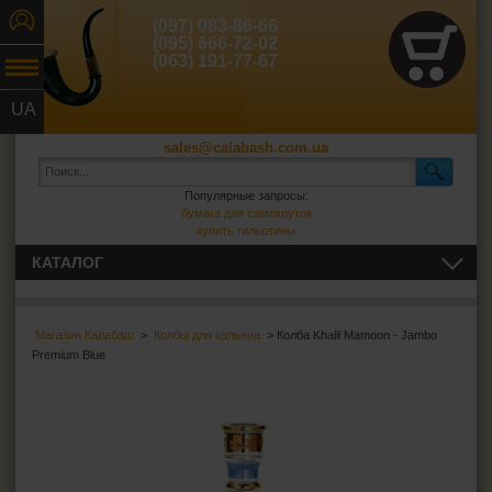
(097) 083-86-66
(095) 666-72-02
(063) 191-77-67
UA
RU
sales@calabash.com.ua
Популярные запросы:
бумага для самокруток
купить гильотины
КАТАЛОГ
ТРУБКИ И ВСЁ ДЛЯ НИХ
Магазин Калабаш
>
Колбы для кальяна
> Колба Khalil Mamoon - Jambo
СИГАРЫ, СИГАРИЛЛЫ И ВСЁ ДЛЯ НИХ
Premium Blue
ВСЁ ДЛЯ СИГАРЕТ И САМОКРУТОК
ЗАЖИГАЛКИ