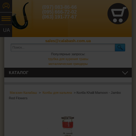
(097) 083-86-66
(095) 666-72-02
(063) 191-77-67
UA
RU
sales@calabash.com.ua
Популярные запросы:
трубка для курения травы
металлические гриндеры
КАТАЛОГ
ТРУБКИ И ВСЁ ДЛЯ НИХ
Магазин Калабаш
>
Колбы для кальяна
> Колба Khalil Mamoon - Jambo
СИГАРЫ, СИГАРИЛЛЫ И ВСЁ ДЛЯ НИХ
Red Flowers
ВСЁ ДЛЯ СИГАРЕТ И САМОКРУТОК
ЗАЖИГАЛКИ