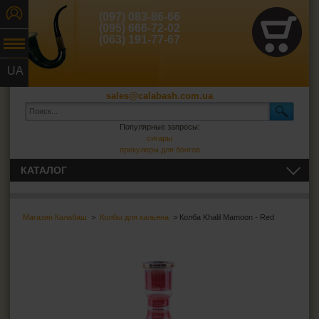
(097) 083-86-66
(095) 666-72-02
(063) 191-77-67
UA
RU
sales@calabash.com.ua
Популярные запросы:
сигары
прекулеры для бонгов
КАТАЛОГ
ТРУБКИ И ВСЁ ДЛЯ НИХ
Магазин Калабаш
>
Колбы для кальяна
> Колба Khalil Mamoon - Red
СИГАРЫ, СИГАРИЛЛЫ И ВСЁ ДЛЯ НИХ
ВСЁ ДЛЯ СИГАРЕТ И САМОКРУТОК
ЗАЖИГАЛКИ