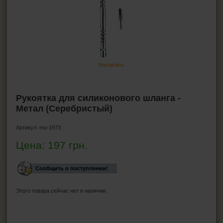
ПЕПЕЛЬНИЦЫ
HEADSHOP (ХЭДШОП)
КАЛЬЯНЫ И ВСЁ ДЛЯ НИХ
Увеличить
Кальяны
Уголь для кальяна
Рукоятка для силиконового шланга -
Фольга для кальяна
Метал (Серебристый)
Чаши для кальянов
Колбы для кальяна
Артикул:
mo-1973
Мундштуки для кальянов
Цена:
197
грн.
Зажигалка для кальяна
Ерши для кальяна
Сообщить о поступлении!
Шланги для кальяна
Этого товара сейчас нет в наличии.
Рукоятки для кальяна
Уплотнители для кальяна
Другие аксессуары