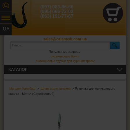
(097) 083-86-66
(095) 666-72-02
(063) 191-77-67
UA
RU
sales@calabash.com.ua
Популярные запросы:
силиконовые бонги
силиконовые трубки для курения травы
КАТАЛОГ
ТРУБКИ И ВСЁ ДЛЯ НИХ
Магазин Калабаш
>
Шланги для кальяна
> Рукоятка для силиконового
СИГАРЫ, СИГАРИЛЛЫ И ВСЁ ДЛЯ НИХ
шланга - Метал (Серебристый)
ВСЁ ДЛЯ СИГАРЕТ И САМОКРУТОК
ЗАЖИГАЛКИ