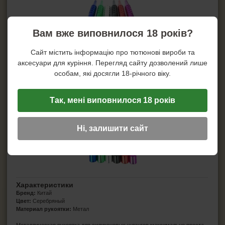
Коннектор для кальяна
Устройство управления жаром
Вам вже виповнилося 18 років?
Уплотнитель под колбу
Сайт містить інформацію про тютюнові вироби та
аксесуари для куріння. Перегляд сайту дозволений лише
особам, які досягли 18-річного віку.
Так, мені виповнилося 18 років
Ні, залишити сайт
Характеристики
Бренд:
Китай
Цвет:
Серебряный
Материал рукоятки:
Метал