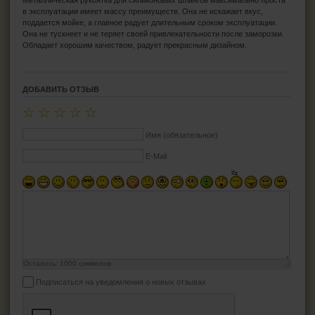
Металлическая рукоятка для силиконовых шлангов максимально проста
в эксплуатации имеет массу преимуществ. Она не искажает вкус,
поддается мойке, а главное радует длительным сроком эксплуатации.
Она не тускнеет и не теряет своей привлекательности после заморозки.
Обладает хорошим качеством, радует прекрасным дизайном.
ДОБАВИТЬ ОТЗЫВ
☆
☆
☆
☆
☆
Имя (обязательное)
E-Mail
Осталось:
1000
символов
Подписаться на уведомления о новых отзывах