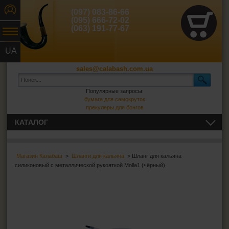
(097) 083-86-66
(095) 666-72-02
(063) 191-77-67
UA
RU
sales@calabash.com.ua
Популярные запросы:
бумага для самокруток
прекулеры для бонгов
КАТАЛОГ
ТРУБКИ И ВСЁ ДЛЯ НИХ
Магазин Калабаш
>
Шланги для кальяна
> Шланг для кальяна
СИГАРЫ, СИГАРИЛЛЫ И ВСЁ ДЛЯ НИХ
силиконовый с металлической рукояткой Molla1 (чёрный)
ВСЁ ДЛЯ СИГАРЕТ И САМОКРУТОК
ЗАЖИГАЛКИ