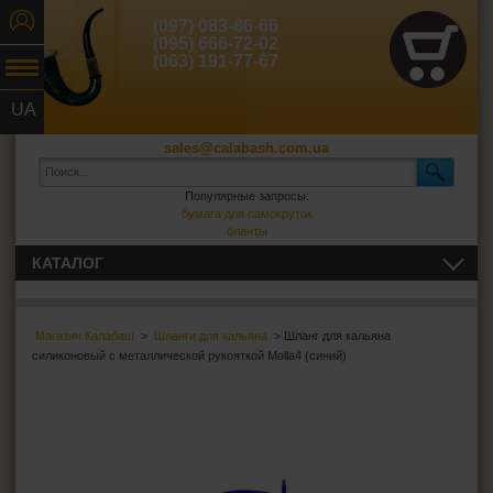
(097) 083-86-66
(095) 666-72-02
(063) 191-77-67
UA
RU
sales@calabash.com.ua
Популярные запросы:
бумага для самокруток
бланты
КАТАЛОГ
ТРУБКИ И ВСЁ ДЛЯ НИХ
Магазин Калабаш
>
Шланги для кальяна
> Шланг для кальяна
СИГАРЫ, СИГАРИЛЛЫ И ВСЁ ДЛЯ НИХ
силиконовый с металлической рукояткой Molla4 (синий)
ВСЁ ДЛЯ СИГАРЕТ И САМОКРУТОК
ЗАЖИГАЛКИ