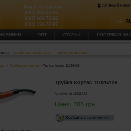
ЛИЧНЫЙ КАБИ
Наши телефоны
(097) 083-86-66
(095) 666-72-02
UA
R
(063) 191-77-67
НОВИНКИ
ОПТ
СТАТЬИ
ГОСТЕВАЯ КН
просы:
машина для резки табака
силиконовые бонги
баш
>
Трубки для курения
> Трубка Кортес 11026A28
Трубка Кортес 11026A28
Артикул:
dh-11026A28
Цена:
705
грн.
Сообщить о поступлении!