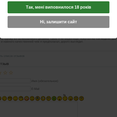
 специального фильтра для защиты от вредных смол и смягчения вкуса.
Так, мені виповнилося 18 років
Ні, залишити сайт
31.03.2020 14:44
☆
☆
☆
ту трубку из-за необычного дизайна, таких я не видел ещё, покупал на той неделе, до
 и намного качественней чем я предполагал, дорого выглядит.
ть список отзывов
ОТЗЫВ
☆
☆
☆
Имя (обязательное)
E-Mail