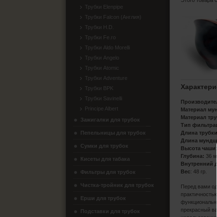
Этого товара 
Трубки Elenpipe
Трубки Falcon (Англия)
Трубки H.D.
Трубки Fe.ro
Трубки Aldo Morelli
Трубки Angelo
Трубки Atomic
Трубки Adventure
Характери
Трубки BPK
Трубки Savinelli
Производите
Principe Albert
Материал му
Материал тру
Зажигалки для трубок
Тип фильтра
Пепельницы для трубок
Длина трубки
Длина мундш
Сумки для трубок
Высота чаши
Глубина:
36 
Кисеты для табака
Внутренний 
Вес
: 48 гр.
Фильтры для трубок
Чистка-тройник для трубок
Перед вами од
практичностью
Ерши для трубок
функционально
прекрасный ва
Подставки для трубок