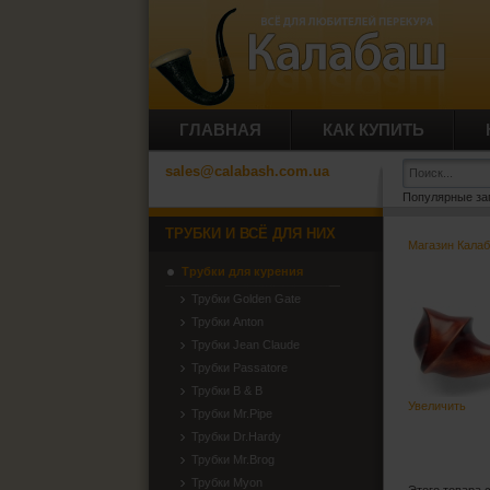
ГЛАВНАЯ
КАК КУПИТЬ
sales@calabash.com.ua
Популярные за
ТРУБКИ И ВСЁ ДЛЯ НИХ
Магазин Кала
Трубки для курения
Трубки Golden Gate
Трубки Anton
Трубки Jean Claude
Трубки Passatore
Трубки B & B
Увеличить
Трубки Mr.Pipe
Трубки Dr.Hardy
Трубки Mr.Brog
Трубки Myon