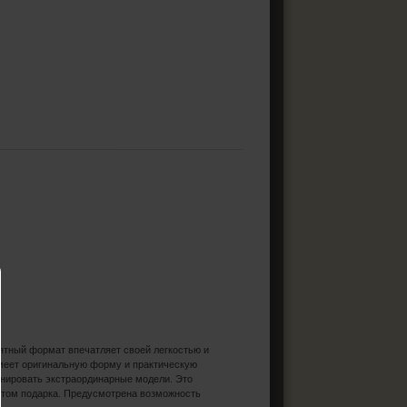
ятный формат впечатляет своей легкостью и
имеет оригинальную форму и практическую
онировать экстраординарные модели. Это
нтом подарка. Предусмотрена возможность