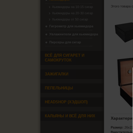
Этого товара 
Хьюмидоры на 10-15 сигар
Хьюмидоры на 20-30 сигар
Хьюмидоры от 50 сигар
Гигрометр для хьюмидора
Увлажнители для хьюмидора
Пирсеры для сигар
ВСЁ ДЛЯ СИГАРЕТ И
САМОКРУТОК
ЗАЖИГАЛКИ
ПЕПЕЛЬНИЦЫ
HEADSHOP (ХЭДШОП)
КАЛЬЯНЫ И ВСЁ ДЛЯ НИХ
Характери
Размер:
26x22
Вместительн