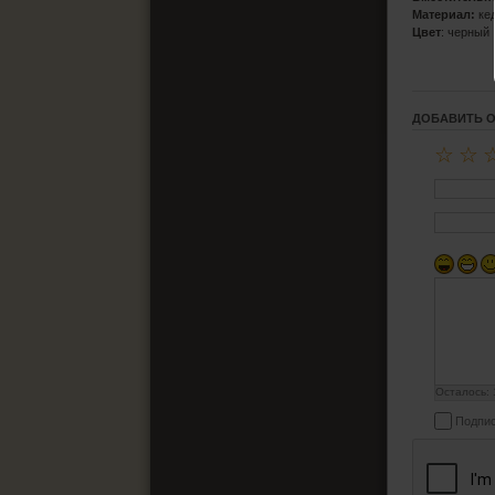
Материал:
ке
Цвет
: черный
ДОБАВИТЬ 
☆
☆
Осталось:
Подпис