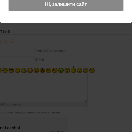
Ні, залишити сайт
др/шпон
ОТЗЫВ
☆
☆
☆
Имя (обязательное)
E-Mail
1000
символов
аться на уведомления о новых отзывах