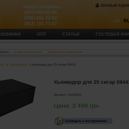
ЛИЧНЫЙ КАБИ
Наши телефоны
(097) 083-86-66
(095) 666-72-02
UA
R
(063) 191-77-67
НОВИНКИ
ОПТ
СТАТЬИ
ГОСТЕВАЯ КН
просы:
трубки для курения
бумага для самокруток
баш
>
Хьюмидоры
> Хьюмидор для 25 сигар 09443
Хьюмидор для 25 сигар 0944
Артикул:
10109443
Цена:
3 499
грн.
Сообщить о поступлении!