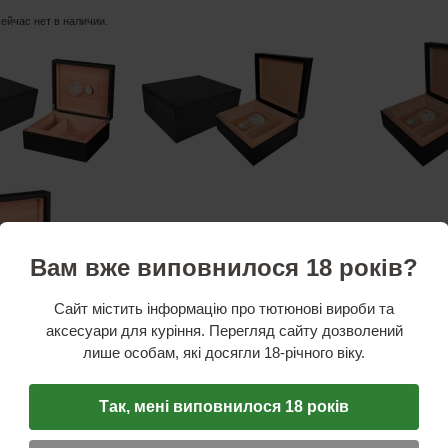
сейчас нет в наличии.
Вам вже виповнилося 18 років?
Сайт містить інформацію про тютюнові вироби та
аксесуари для куріння. Перегляд сайту дозволений
лише особам, які досягли 18-річного віку.
стики
Так, мені виповнилося 18 років
x11
ость сигар
: 25 шт