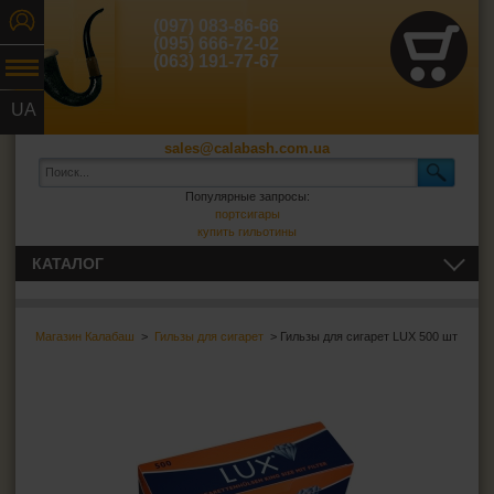
(097) 083-86-66
(095) 666-72-02
(063) 191-77-67
UA
RU
sales@calabash.com.ua
Популярные запросы:
портсигары
купить гильотины
КАТАЛОГ
ТРУБКИ И ВСЁ ДЛЯ НИХ
Магазин Калабаш
>
Гильзы для сигарет
> Гильзы для сигарет LUX 500 шт
СИГАРЫ, СИГАРИЛЛЫ И ВСЁ ДЛЯ НИХ
ВСЁ ДЛЯ СИГАРЕТ И САМОКРУТОК
Сигаретная бумага
Фильтры для самокруток