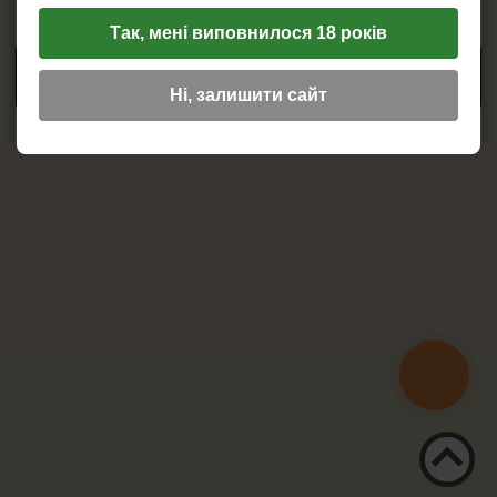
ПЕПЕЛЬНИЦЫ
Copyright © 2012 - 2026 Калабаш.
Так, мені виповнилося 18 років
HEADSHOP (ХЭДШОП)
ПОСЕЩЕНИЕ И ПРОСМОТР САЙТА ЛИЦАМ ДО 18 ЛЕТ
ЗАПРЕЩЕНО
Ні, залишити сайт
КАЛЬЯНЫ И ВСЁ ДЛЯ НИХ
КНОПКА
ЗВ'ЯЗКУ