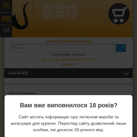
(097) 083-86-66
(095) 666-72-02
(063) 191-77-67
UA
RU
sales@calabash.com.ua
Популярные запросы:
аксессуары для даббинга Wax-Oil
джоинты
КАТАЛОГ
ТРУБКИ И ВСЁ ДЛЯ НИХ
Магазин Калабаш
СИГАРЫ, СИГАРИЛЛЫ И ВСЁ ДЛЯ НИХ
Ошибка
: Извините, но запрошенный товар не найден!
Вам вже виповнилося 18 років?
ВСЁ ДЛЯ СИГАРЕТ И САМОКРУТОК
Сайт містить інформацію про тютюнові вироби та
аксесуари для куріння. Перегляд сайту дозволений лише
ЗАЖИГАЛКИ
особам, які досягли 18-річного віку.