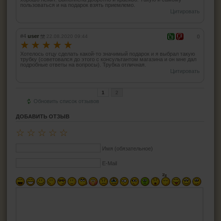
пользоваться и на подарок взять приемлемо.
Цитировать
#4
user
22.08.2020 09:44
0
☆
☆
☆
☆
☆
Хотелось отцу сделать какой-то значимый подарок и я выбрал такую
трубку (советовался до этого с консультантом магазина и он мне дал
подробные ответы на вопросы). Трубка отличная.
Цитировать
1
2
Обновить список отзывов
ДОБАВИТЬ ОТЗЫВ
☆
☆
☆
☆
☆
Имя (обязательное)
E-Mail