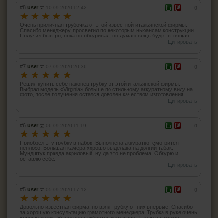
#8
user
10.09.2020 12:42
0
☆
☆
☆
☆
☆
Очень приличная трубочка от этой известной итальянской фирмы.
Спасибо менеджеру, просветил по некоторым ньюансам конструкции.
Получил быстро, пока не обкуривал, но думаю вещь будет стоящая.
Цитировать
#7
user
07.09.2020 20:36
0
☆
☆
☆
☆
☆
Решил купить себе наконец трубку от этой итальянской фирмы.
Выбрал модель «Virginia» больше по стильному аккуратному виду на
фото, после получения остался доволен качеством изготовления.
Цитировать
#6
user
06.09.2020 11:19
0
☆
☆
☆
☆
☆
Приобрёл эту трубку в набор. Выполнена аккуратно, смотрится
неплохо. Большая камера хорошо выделана на долгий табак.
Мундштук правда акриловый, ну да это не проблема. Обкурю и
оставлю себе.
Цитировать
#5
user
05.09.2020 17:12
0
☆
☆
☆
☆
☆
Довольно известная фирма, но взял трубку от них впервые. Спасибо
за хорошую консультацию грамотного менеджера. Трубка в руке очень
хорошо лежит. Выполнена добротно и красиво. Такую и самому