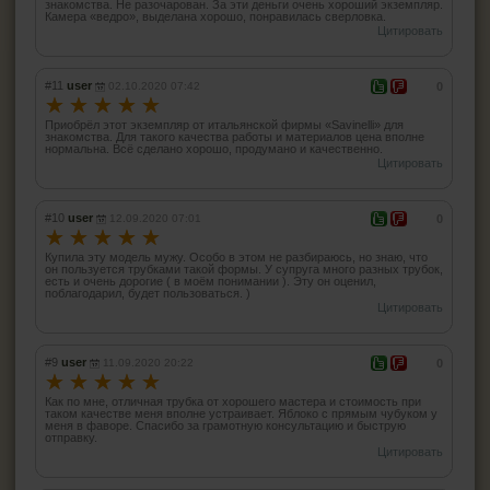
знакомства. Не разочарован. За эти деньги очень хороший экземпляр.
Камера «ведро», выделана хорошо, понравилась сверловка.
Цитировать
#11
user
02.10.2020 07:42
0
☆
☆
☆
☆
☆
Приобрёл этот экземпляр от итальянской фирмы «Savinelli» для
знакомства. Для такого качества работы и материалов цена вполне
нормальна. Всё сделано хорошо, продумано и качественно.
Цитировать
#10
user
12.09.2020 07:01
0
☆
☆
☆
☆
☆
Купила эту модель мужу. Особо в этом не разбираюсь, но знаю, что
он пользуется трубками такой формы. У супруга много разных трубок,
есть и очень дорогие ( в моём понимании ). Эту он оценил,
поблагодарил, будет пользоваться. )
Цитировать
#9
user
11.09.2020 20:22
0
☆
☆
☆
☆
☆
Как по мне, отличная трубка от хорошего мастера и стоимость при
таком качестве меня вполне устраивает. Яблоко с прямым чубуком у
меня в фаворе. Спасибо за грамотную консультацию и быструю
отправку.
Цитировать