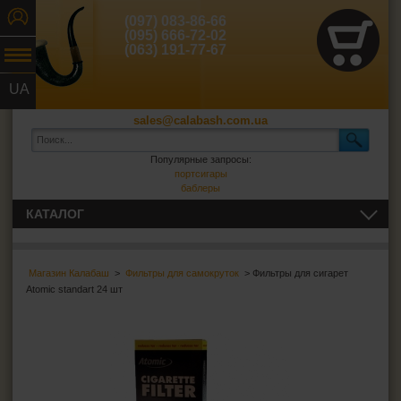
(097) 083-86-66
(095) 666-72-02
(063) 191-77-67
UA
RU
sales@calabash.com.ua
Популярные запросы:
портсигары
баблеры
КАТАЛОГ
ТРУБКИ И ВСЁ ДЛЯ НИХ
Магазин Калабаш
>
Фильтры для самокруток
> Фильтры для сигарет
СИГАРЫ, СИГАРИЛЛЫ И ВСЁ ДЛЯ НИХ
Atomic standart 24 шт
ВСЁ ДЛЯ СИГАРЕТ И САМОКРУТОК
Сигаретная бумага
Фильтры для самокруток