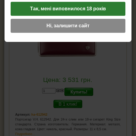
Так, мені виповнилося 18 років
Ні, залишити сайт
Цена:
3 531
грн.
Купить!
В 1 клик!
Артикул:
ha-612942
Портсигар V.H. 612942. Для 24-х слим или 18-и сигарет King Size
стандарта. Страна изготовитель: Германия. Материал: металл,
кожа гладкая. Цвет: никель, красный. Размеры: 11 x 8,5 см.
Подробнее...