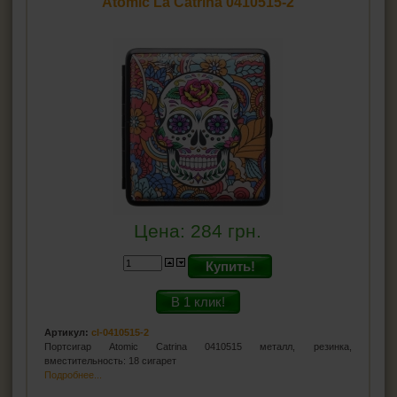
Atomic La Catrina 0410515-2
Цена:
284
грн.
Купить!
В 1 клик!
Артикул:
cl-0410515-2
Портсигар Atomic Catrina 0410515 металл, резинка,
вместительность: 18 сигарет
Подробнее...