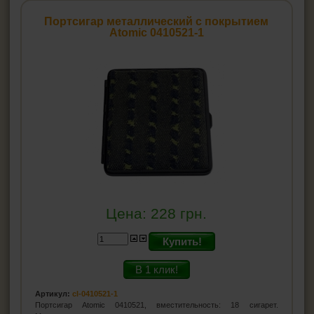
Гильзы для сигарет
Портсигар металлический с покрытием
Машинки для гильз
Atomic 0410521-1
Машинки для самокруток
Мундштуки
Портсигары
Коробка для сигарет
Машинки для резки табака
ЗАЖИГАЛКИ
ПЕПЕЛЬНИЦЫ
Цена:
228
грн.
HEADSHOP (ХЭДШОП)
Купить!
КАЛЬЯНЫ И ВСЁ ДЛЯ НИХ
В 1 клик!
Артикул:
cl-0410521-1
Портсигар Atomic 0410521, вместительность: 18 сигарет.