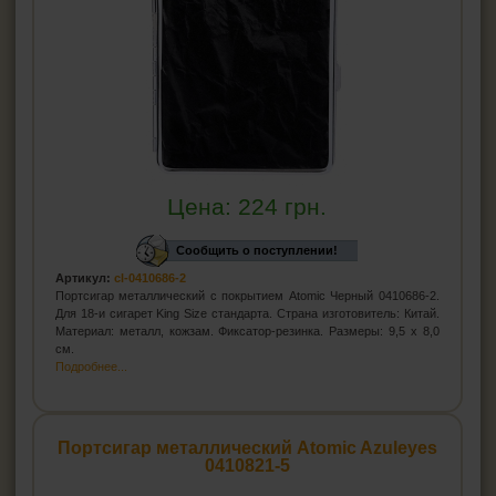
Цена:
224
грн.
Сообщить о поступлении!
Артикул:
cl-0410686-2
Портсигар металлический с покрытием Atomic Черный 0410686-2.
Для 18-и сигарет King Size стандарта. Страна изготовитель: Китай.
Материал: металл, кожзам. Фиксатор-резинка. Размеры: 9,5 х 8,0
см.
Подробнее...
Портсигар металлический Atomic Azuleyes
0410821-5