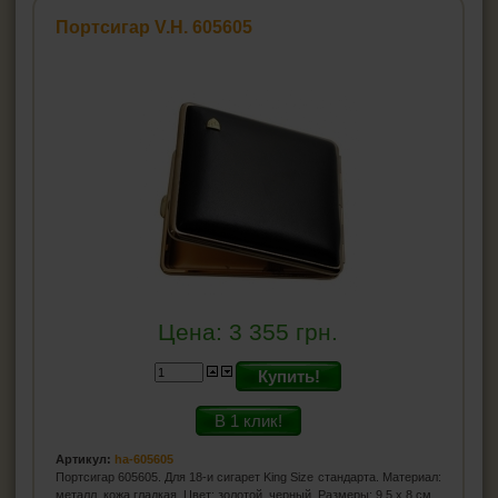
Портсигар V.H. 605605
Цена:
3 355
грн.
Купить!
В 1 клик!
Артикул:
ha-605605
Портсигар 605605. Для 18-и сигарет King Size стандарта. Материал:
металл, кожа гладкая. Цвет: золотой, черный. Размеры: 9,5 x 8 см.