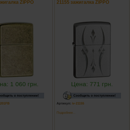
ажигалка ZIPPO
21155 зажигалка ZIPPO
на:
1 060
грн.
Цена:
771
грн.
ообщить о поступлении!
Сообщить о поступлении!
v-201FB
Артикул:
iv-21155
Подробнее...