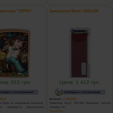
жигалка "ZIPPO"
Зажигалка Myon 1851300
ена:
910
грн.
Цена:
1 412
грн.
ообщить о поступлении!
Сообщить о поступлении!
28321
Артикул:
cl-1851300
и Zippo не заправлены бензином,
Зажигалка Myon 1851300 Материал: металл
тся приобрести оригинальное
Топливо: Газ
o
Подробнее...