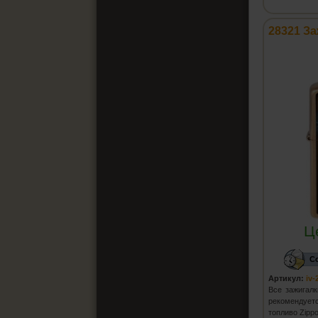
28321 За
Ц
С
Артикул:
iv-
Все зажигалк
рекомендуе
топливо Zipp