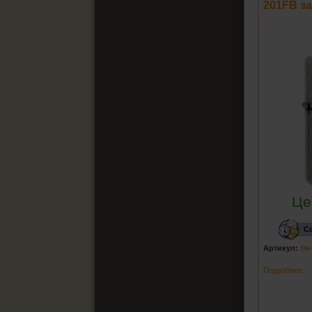
201FB з
Це
С
Артикул:
!i
Подробнее...