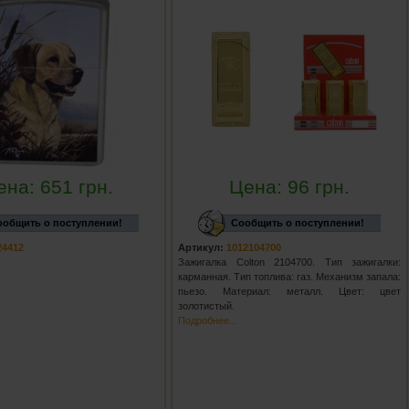
ена:
651
грн.
Цена:
96
грн.
ообщить о поступлении!
Сообщить о поступлении!
24412
Артикул:
1012104700
Зажигалка Colton 2104700. Тип зажигалки:
карманная. Тип топлива: газ. Механизм запала:
пьезо. Материал: металл. Цвет: цвет
золотистый.
Подробнее...