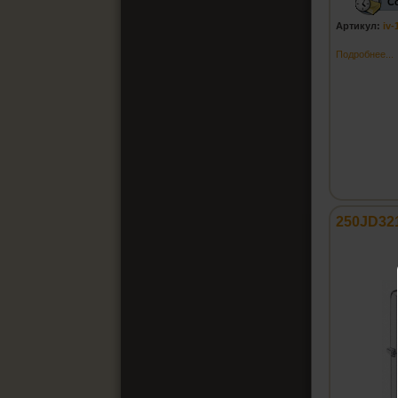
С
Артикул:
iv-
Подробнее...
250JD32