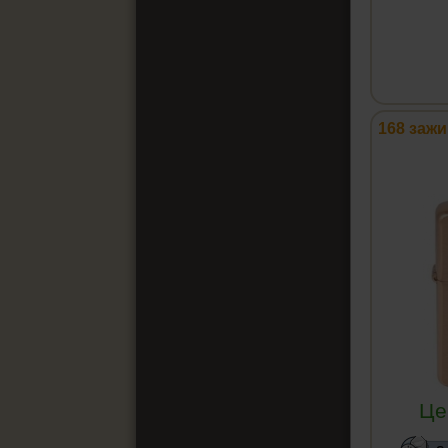
168 зажи
Це