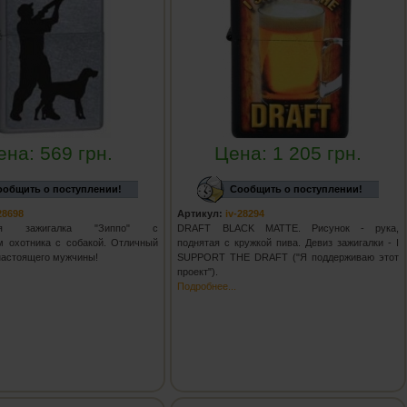
ена:
569
грн.
Цена:
1 205
грн.
ообщить о поступлении!
Сообщить о поступлении!
28698
Артикул:
iv-28294
ная зажигалка "Зиппо" с
DRAFT BLACK MATTE. Рисунок - рука,
м охотника с собакой. Отличный
поднятая с кружкой пива. Девиз зажигалки - I
 настоящего мужчины!
SUPPORT THE DRAFT ("Я поддерживаю этот
проект").
Подробнее...