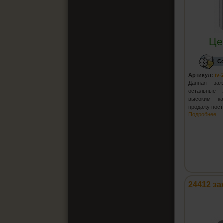
Це
С
Артикул:
iv
Данная заж
остальные з
высоким ка
продажу пос
Подробнее...
24412 за