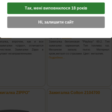
Так, мені виповнилося 18 років
на:
1 349
грн.
Цена:
545
грн.
Ні, залишити сайт
ообщить о поступлении!
Сообщить о поступлении!
-250JD321
Артикул:
10160.2
игалка, впрочем, как и все
Зажигалка бензиновая "Playboy" 60.2. Тип
ажигалки «zippo», отличается
зажигалки: карманная. Тип топлива: газ.
чеством. Зажигалки Zippo в
Механизм запала: пьезо. Материал:
тупают незаправленными.
хром,металл со стразами. Цвет: металлик.
Подробнее...
жигалка ZIPPO"
Зажигалка Colton 2104700