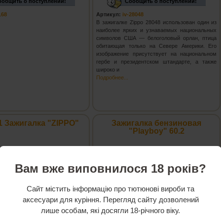
ообщить о поступлении!
Сообщить о поступлении!
168
Артикул:
iv-28048
В зажигалке Zippo 28048 использован один из
наиболее ярких и узнаваемых национальных
символов США — белоголовый орлан, птица
обитающая только на Севере Америки. Его
изображение присутствует на национальном
гербе и президентском штандарте, а также
широко и
Подробнее...
1 Зажигалка "ZIPPO"
Зажигалка бензиновая
"Playboy" 60.2
Вам вже виповнилося 18 років?
Сайт містить інформацію про тютюнові вироби та
аксесуари для куріння. Перегляд сайту дозволений
лише особам, які досягли 18-річного віку.