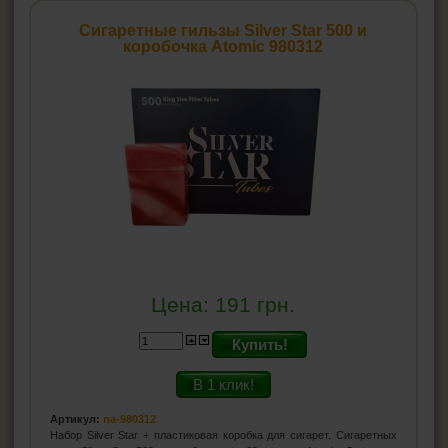
Гильзы для сигарет
Сигаретные гильзы Silver Star 500 и
Firebox
коробочка Atomic 980312
Atomic
Gama
Hocus
Companeros
Smokster
T&T
Silver Star
Korona
Fenix
Ящик сигаретных гильз
Angel
Marlboro
Цена:
191
грн.
LUX
Golden Leaf
Купить!
Minesota
CARTEL
В 1 клик!
Magnus
DESPERADOS
Артикул:
na-980312
MORENO
Набор Silver Star + пластиковая коробка для сигарет. Сигаретных