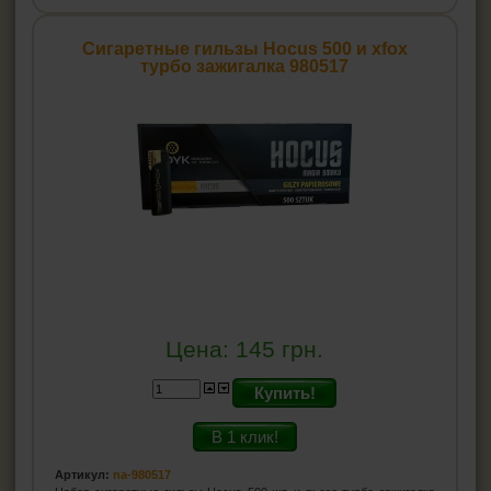
Сигаретные гильзы Hocus 500 и xfox
турбо зажигалка 980517
Цена:
145
грн.
Купить!
В 1 клик!
Артикул:
na-980517