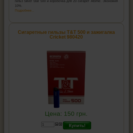
гильз Silver Star 500 и коробочка для 20 сигарет Atomic. Экономия
MAXI GOLD
10%.
Mascotte
Подробнее...
Party in House
Pablo
Машинки для гильз
Сигаретные гильзы T&T 500 и зажигалка
Машинки для самокруток
Cricket 980420
Мундштуки
Портсигары
Коробка для сигарет
Машинки для резки табака
ЗАЖИГАЛКИ
ПЕПЕЛЬНИЦЫ
HEADSHOP (ХЭДШОП)
Цена:
150
грн.
КАЛЬЯНЫ И ВСЁ ДЛЯ НИХ
Купить!