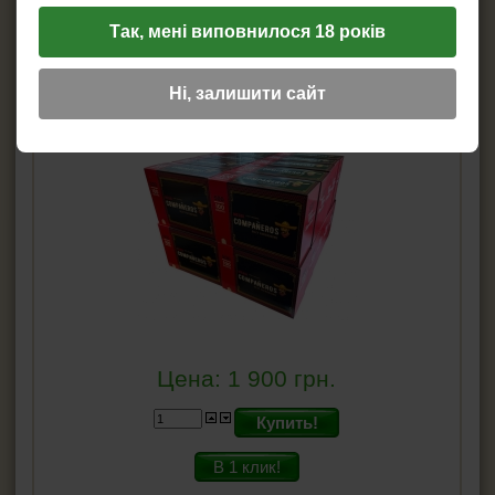
Так, мені виповнилося 18 років
Ящик Гильз для сигарет Companeros 500
Ні, залишити сайт
(10 000 шт)
Цена:
1 900
грн.
Купить!
В 1 клик!