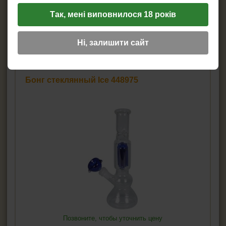
Сообщить о поступлении!
Так, мені виповнилося 18 років
Артикул:
bb-QN19
Чаша для даббинга Banger Quartz,из термостойкого
боросиликатного стекла
Ні, залишити сайт
Подробнее...
Бонг стеклянный Ice 448975
Позвоните, чтобы уточнить цену