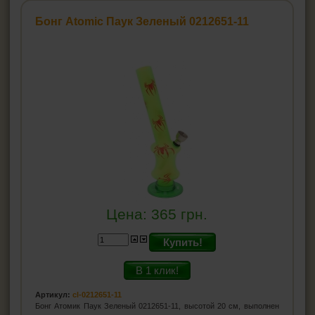
ПЕПЕЛЬНИЦЫ
Бонг Atomic Паук Зеленый 0212651-11
HEADSHOP (ХЭДШОП)
Бонги
Стеклянные бонги
Акриловые бонги
Баблеры
Силиконовые бонги
Аксессуары для бонгов
Прекулеры для бонгов
Аксессуары для даббинга Wax-Oil
Трубка для курения маленькие
Гриндеры
Цена:
365
грн.
Бланты
Купить!
Джоинты
В 1 клик!
КАЛЬЯНЫ И ВСЁ ДЛЯ НИХ
Артикул:
cl-0212651-11
Бонг Атомик Паук Зеленый 0212651-11, высотой 20 см, выполнен