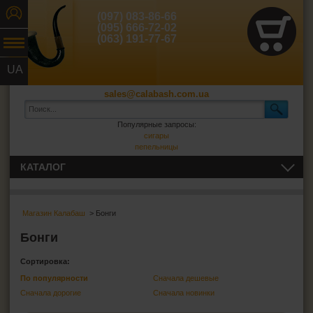
(097) 083-86-66
(095) 666-72-02
(063) 191-77-67
UA
RU
sales@calabash.com.ua
Популярные запросы:
сигары
пепельницы
КАТАЛОГ
ТРУБКИ И ВСЁ ДЛЯ НИХ
Магазин Калабаш
> Бонги
СИГАРЫ, СИГАРИЛЛЫ И ВСЁ ДЛЯ НИХ
Бонги
ВСЁ ДЛЯ СИГАРЕТ И САМОКРУТОК
Сортировка:
По популярности
Сначала дешевые
ЗАЖИГАЛКИ
Сначала дорогие
Сначала новинки