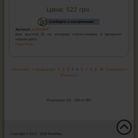
Цена:
522
грн.
Сообщить о поступлении!
Артикул:
cl-0212670
Бонг высотой 25 см, материал стекло+силикон, в прозрачно-
черном цвете
Подробнее...
«« В начало
« Предыдущая
1
2
3
4
5
6
7
8
9
10
Следующая »
В конец »»
Результаты 121 - 150 из 353
Copyright © 2012 - 2026 Калабаш.