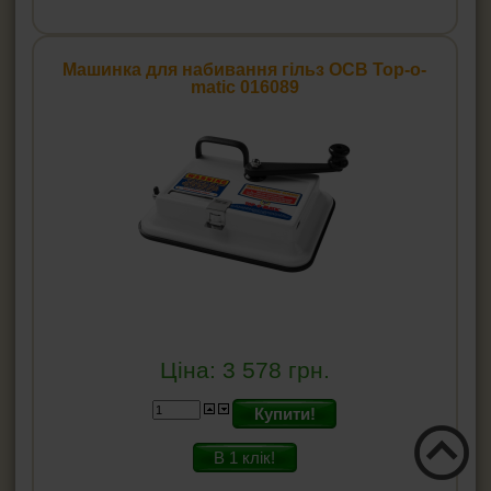
Машинка для набивання гільз OCB Top-o-
matic 016089
Ціна:
3 578
грн.
Купити!
В 1 клік!