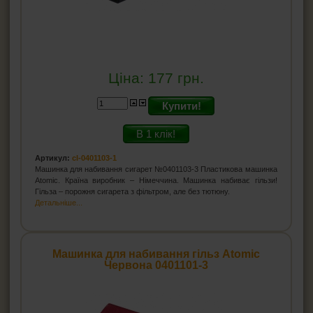
Ціна:
177
грн.
Купити!
В 1 клік!
Артикул:
cl-0401103-1
Машинка для набивання сигарет №0401103-3 Пластикова машинка
Atomic. Країна виробник – Німеччина. Машинка набиває гільзи!
Гільза – порожня сигарета з фільтром, але без тютюну.
Детальніше...
Машинка для набивання гільз Atomic
Червона 0401101-3