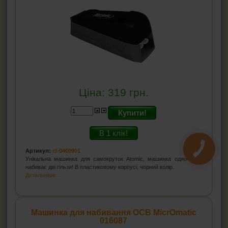
Ціна:
319
грн.
Купити!
В 1 клік!
Артикул:
cl-0400901
Унікальна машинка для самокруток Atomiс, машинка одночасно
набиває дві гільзи! В пластиковому корпусі, чорний колір.
Детальніше...
Машинка для набивання OCB MiсrOmatic
016087