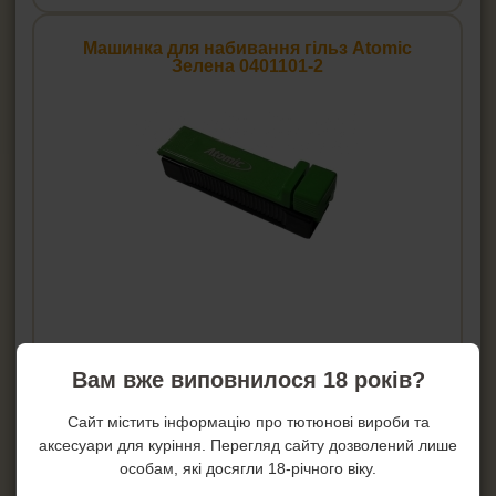
Машинка для набивання гільз Atomic
Зелена 0401101-2
Ціна:
165
грн.
Вам вже виповнилося 18 років?
Купити!
Сайт містить інформацію про тютюнові вироби та
В 1 клік!
аксесуари для куріння. Перегляд сайту дозволений лише
особам, які досягли 18-річного віку.
Артикул:
cl-0401101-2