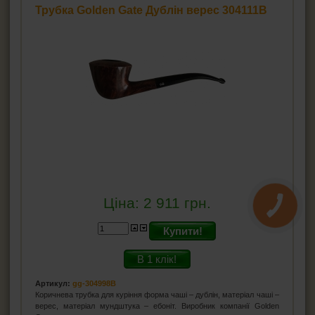
Трубка Golden Gate Дублін верес 304111B
Ціна:
2 911
грн.
Купити!
В 1 клік!
Артикул:
gg-304998B
Коричнева трубка для куріння форма чаші – дублін, матеріал чаші –
верес, матеріал мундштука – ебоніт. Виробник компанії Golden