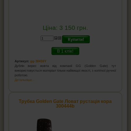
Ціна:
3 150
грн.
Купити!
В 1 клік!
Артикул:
gg-30416Y
Дублін верес жовта від компанії GG (Golden Gate) тут
використовується матеріал тільки найвищої якості, з копіткої ручної
роботою.
Детальніше...
Трубка Golden Gate Ловат рустація кора
300444b