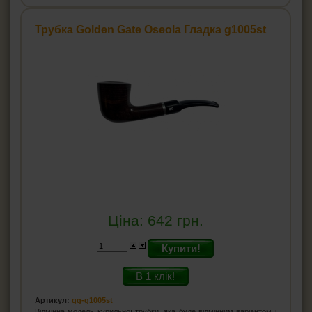
Трубка Golden Gate Oseola Гладка g1005st
Ціна:
642
грн.
Купити!
В 1 клік!
Артикул:
gg-g1005st
Відмінна модель курильної трубки, яка буде відмінним варіантом і