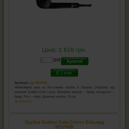
Ціна:
2 616
грн.
Купити!
В 1 клік!
Артикул:
gg-300444b
Неймовірна ціна на Рустована трубка в Україна (Україна) від
компанії Golden Gate Lovat. Матеріал виробу – бріар, мундштук –
бріар. Руст – кора. Довжина трубки: 13 см
Детальніше...
Трубка Golden Gate Спігот Більярд
303749B