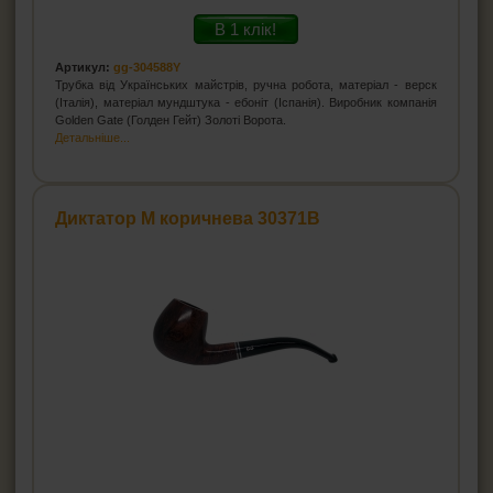
В 1 клік!
Артикул:
gg-304588Y
Трубка від Українських майстрів, ручна робота, матеріал - верск
(Італія), матеріал мундштука - ебоніт (Іспанія). Виробник компанія
Golden Gate (Голден Гейт) Золоті Ворота.
Детальніше...
Диктатор М коричнева 30371B