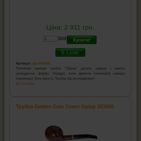
Ціна:
2 911
грн.
Купити!
В 1 клік!
Артикул:
gg-30415B
Тютюнові камери трубок "Принц" досить широкі і мають
циліндричну форму. Нерідко, коли діаметр тютюнової камери
перевищує його висоту. Трубка під охолоджувач!
Детальніше...
Трубка Golden Gate Томат Бріар 303685