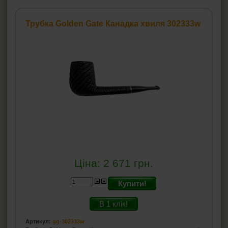
Трубки Dr.Hardy
Люльки Mr.Brog
Трубка Golden Gate Канадка хвиля 302333w
Люльки Myon
Люльки Elenpipe
Люльки Falcon (Англія)
Люльки H.D.
Трубки Fe.ro
Люльки Aldo Morelli
Люльки Angelo
Люльки Toscana, Coney
Люльки Adventure
Люльки BPK
Люльки Savinelli
Principe Albert
Запальнички для люльок
Ціна:
2 671
грн.
Попільнички для люльок
Купити!
Сумки для трубок
Кисети для тютюну
В 1 клік!
Фільтри для люльок
Артикул:
gg-302333w