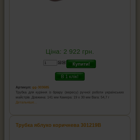
Ціна:
2 922
грн.
Купити!
В 1 клік!
Артикул:
gg-303685
Трубка для куріння із бріару (вересу) ручної роботи українських
майстрів. Довжина: 141 мм Камера: 19 х 30 мм Вага: 54,7 г
Детальніше...
Трубка яблуко коричнева 301219B