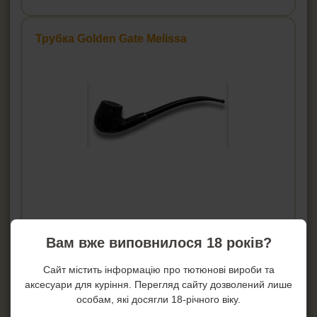
Трубка Golden Gate Melissa
Ціна:
371
грн.
Вам вже виповнилося 18 років?
Купити!
Сайт містить інформацію про тютюнові вироби та
аксесуари для куріння. Перегляд сайту дозволений лише
В 1 клік!
особам, які досягли 18-річного віку.
Артикул:
gg-s1012