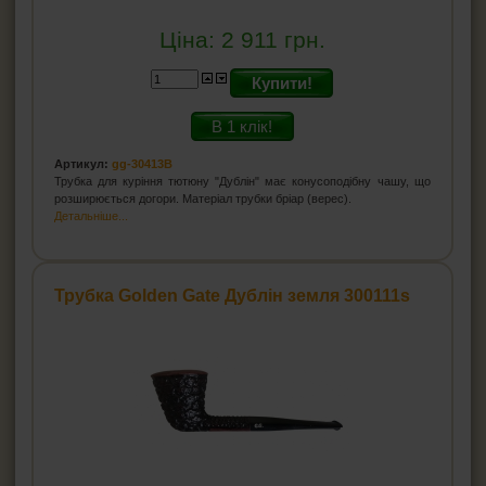
Ціна:
2 911
грн.
Купити!
В 1 клік!
Артикул:
gg-30413B
Трубка для куріння тютюну "Дублін" має конусоподібну чашу, що
розширюється догори. Матеріал трубки бріар (верес).
Детальніше...
Трубка Golden Gate Дублін земля 300111s