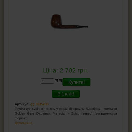
Ціна:
2 702
грн.
Купити!
В 1 клік!
Артикул:
gg-303576B
Трубка для куріння тютюну у формі Ліверпуль. Виробник – компанія
Golden Gate (Україна). Матеріал - Бріар (верес) (екстра-екстра
формат)
Детальніше...