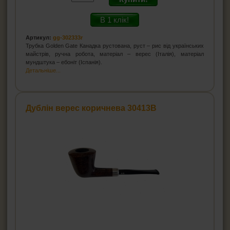
В 1 клік!
Артикул:
gg-302333r
Трубка Golden Gate Канадка рустована, руст – рис від українських
майстрів, ручна робота, матеріал – верес (Італія), матеріал
мундштука – ебоніт (Іспанія).
Детальніше...
Дублін верес коричнева 30413B