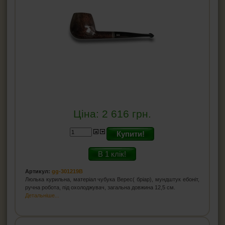
Ціна:
2 616
грн.
Купити!
В 1 клік!
Артикул:
gg-301219B
Люлька курильна, матеріал чубука Верес( бріар), мундштук ебоніт,
ручна робота, під охолоджувач, загальна довжина 12,5 см.
Детальніше...