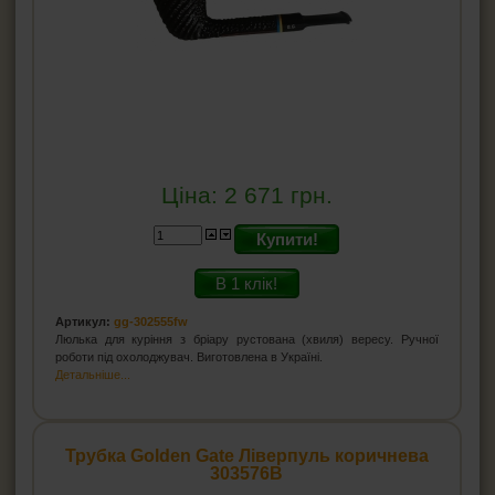
Ціна:
2 671
грн.
Купити!
В 1 клік!
Артикул:
gg-302555fw
Люлька для куріння з бріару рустована (хвиля) вересу. Ручної
роботи під охолоджувач. Виготовлена ​​в Україні.
Детальніше...
Трубка Golden Gate Ліверпуль коричнева
303576B