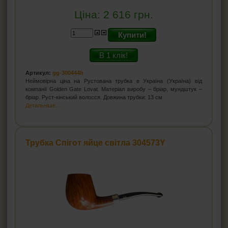
Ціна:
2 616
грн.
Купити!
В 1 клік!
Артикул:
gg-300444h
Неймовірна ціна на Рустована трубка в Україна (Україна) від
компанії Golden Gate Lovat. Матеріал виробу – бріар, мундштук –
бріар. Руст-кінський волосся. Довжина трубки: 13 см
Детальніше...
Трубка Спігот яйце світла 304573Y