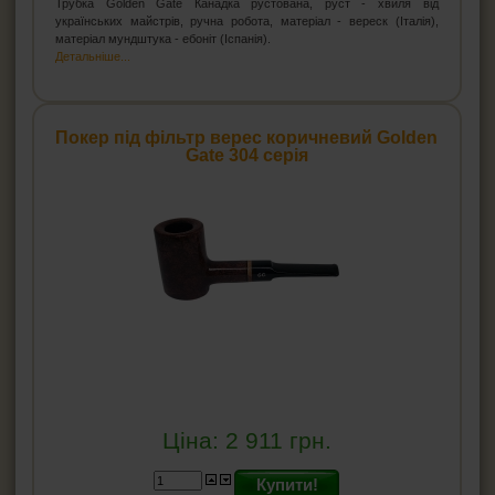
Чистка-трійник для трубок
Трубка Golden Gate Канадка рустована, руст - хвиля від
українських майстрів, ручна робота, матеріал - вереск (Італія),
Йоржі для люльок
матеріал мундштука - ебоніт (Іспанія).
Детальніше...
Підставки для люльок
Ример для люльки
Засоби для догляду за трубкою
Покер під фільтр верес коричневий Golden
Gate 304 серія
СИГАРИ, СИГАРИЛИ ТА ВСЕ ДЛЯ НИХ
ВСЕ ДЛЯ СИГАРЕТ І САМОКРУТОК
ЗАПАЛЬНИЧКИ
ПОПІЛЬНИЦІ
HEADSHOP (ХЕДШОП)
КАЛЬЯНИ І ВСЕ ДЛЯ НИХ
Ціна:
2 911
грн.
Купити!