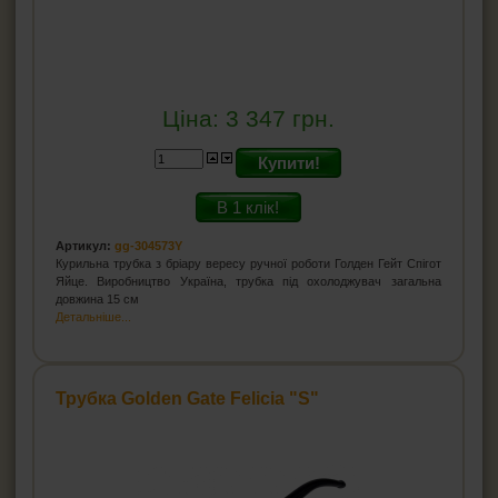
Ціна:
3 347
грн.
Купити!
В 1 клік!
Артикул:
gg-304573Y
Курильна трубка з бріару вересу ручної роботи Голден Гейт Спігот
Яйце. Виробництво Україна, трубка під охолоджувач загальна
довжина 15 см
Детальніше...
Трубка Golden Gate Felicia "S"