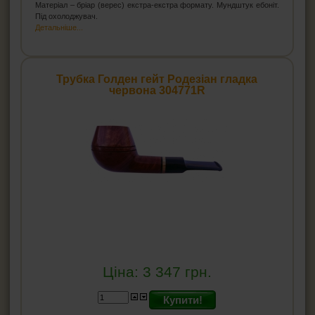
Матеріал – бріар (верес) екстра-екстра формату. Мундштук ебоніт.
Під охолоджувач.
Детальніше...
Трубка Голден гейт Родезіан гладка
червона 304771R
Ціна:
3 347
грн.
Купити!