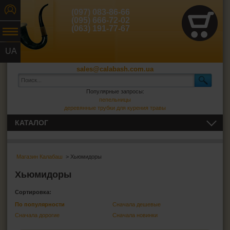
(097) 083-86-66
(095) 666-72-02
(063) 191-77-67
UA
RU
sales@calabash.com.ua
Популярные запросы:
пепельницы
деревянные трубки для курения травы
КАТАЛОГ
ТРУБКИ И ВСЁ ДЛЯ НИХ
Магазин Калабаш
> Хьюмидоры
СИГАРЫ, СИГАРИЛЛЫ И ВСЁ ДЛЯ НИХ
Хьюмидоры
Пепельницы для сигар
Сортировка:
Зажигалки для сигар
По популярности
Сначала дешевые
Футляры для сигар
Сначала дорогие
Сначала новинки
Гильотины для сигар