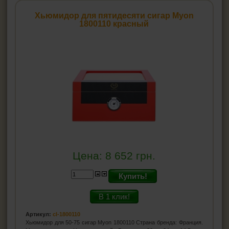
Ножницы для сигар
Хьюмидор для пятидесяти сигар Myon
Хьюмидоры
1800110 красный
Хьюмидоры на 10-15 сигар
Хьюмидоры на 20-30 сигар
Хьюмидоры от 50 сигар
Гигрометр для хьюмидора
Увлажнители для хьюмидора
Пирсеры для сигар
ВСЁ ДЛЯ СИГАРЕТ И САМОКРУТОК
ЗАЖИГАЛКИ
Цена:
8 652
грн.
ПЕПЕЛЬНИЦЫ
Купить!
HEADSHOP (ХЭДШОП)
В 1 клик!
Артикул:
cl-1800110
КАЛЬЯНЫ И ВСЁ ДЛЯ НИХ
Хьюмидор для 50-75 сигар Myon 1800110 Страна бренда: Франция.