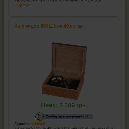
Хьюмидор 09418 для 20 сигар, коричневый, 30,5x21x8,5 см
Подробнее...
Хьюмидор 569119 на 40 сигар
Цена:
6 389
грн.
Сообщить о поступлении!
Артикул:
ha-569119
Хьюмидор 569119 на 40 сигар. Материал - кедр/шпон,цвет-светло