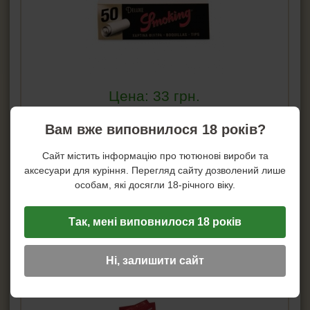
Цена:
33
грн.
Купить!
Вам вже виповнилося 18 років?
В 1 клик!
Сайт містить інформацію про тютюнові вироби та
аксесуари для куріння. Перегляд сайту дозволений лише
Артикул:
ha-106691
особам, які досягли 18-річного віку.
Фильтры для самокруток Smoking TIPS № 106691 50 шт в упаковке.
Бумажные фильтры, производитель Smoking -Испания
Подробнее...
Так, мені виповнилося 18 років
Фильтры для сигарет Mascotte Tips 03306
Ні, залишити сайт