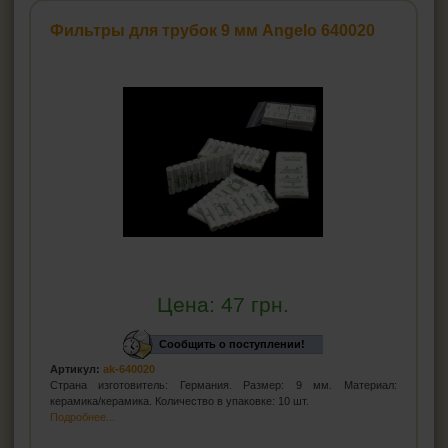
Vauen
Фильтры для трубок 9 мм Angelo 640020
Stanwell
White Elephant
Natur Meerschaum
Angelo
Blitz
Jean Claude
Passatore
Denicotea
Atomic
Falkon
Savinelli
Adventure
Adsorba
Цена:
47
грн.
Чистка-тройник для трубок
Сообщить о поступлении!
Ерши для трубок
Артикул:
ak-640020
Подставки для трубок
Страна изготовитель: Германия. Размер: 9 мм. Материал:
керамика/керамика. Количество в упаковке: 10 шт.
Ример для трубки
Подробнее...
Средства для ухода за трубкой