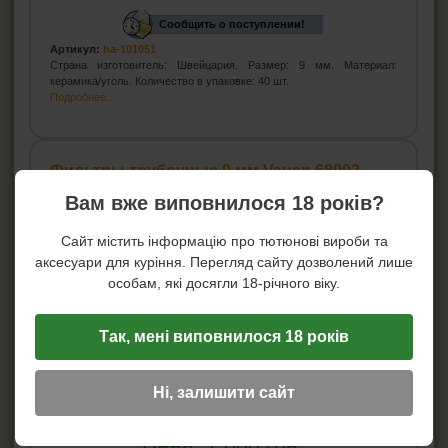
Сообщить о поступлении!
Артикул:
ha-101051
Страна изготовитель: Швейцария. Размер: 9 мм. Материал:
керамика/уголь. Количество в упаковке: 40 шт.
Подробнее...
Фильтры трубочные 9 мм Vauen 68003
Вам вже виповнилося 18 років?
Сайт містить інформацію про тютюнові вироби та
аксесуари для куріння. Перегляд сайту дозволений лише
особам, які досягли 18-річного віку.
Так, мені виповнилося 18 років
Ні, залишити сайт
Цена:
1 000
грн.