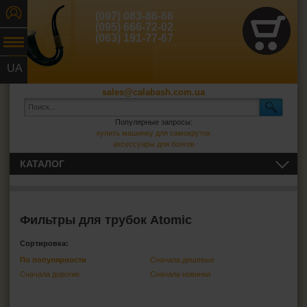
(097) 083-86-66
(095) 666-72-02
(063) 191-77-67
UA
RU
sales@calabash.com.ua
Популярные запросы:
купить машинку для самокруток
аксессуары для бонгов
КАТАЛОГ
ТРУБКИ И ВСЁ ДЛЯ НИХ
Трубки для курения
Фильтры для трубок Atomic
Зажигалки для трубок
Сортировка:
Пепельницы для трубок
По популярности
Сначала дешевые
Сумки для трубок
Сначала дорогие
Сначала новинки
Кисеты для табака
Фильтры для трубок