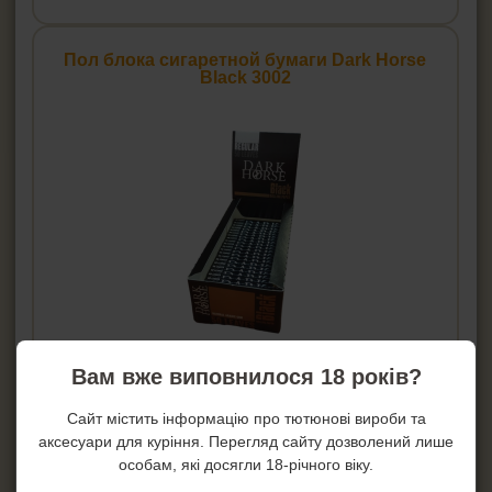
Пол блока сигаретной бумаги Dark Horse
Black 3002
Цена:
285
грн.
Вам вже виповнилося 18 років?
Купить!
Сайт містить інформацію про тютюнові вироби та
аксесуари для куріння. Перегляд сайту дозволений лише
В 1 клик!
особам, які досягли 18-річного віку.
Артикул:
25hd-3002