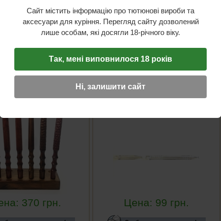
Сайт містить інформацію про тютюнові вироби та
аксесуари для куріння. Перегляд сайту дозволений
лише особам, які досягли 18-річного віку.
Так, мені виповнилося 18 років
ка для силиконового
Рукоятка для силиконового
 Wood Atr короткий
шланга - Акрил (Прозрачный)
Ні, залишити сайт
ена:
370
грн.
Цена:
99
грн.