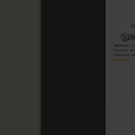
Ц
С
Артикул:
mo
Рукоятка дл
(Красный), п
Подробнее...