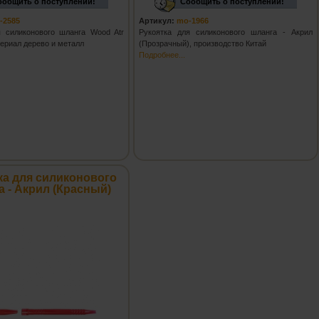
ообщить о поступлении!
Сообщить о поступлении!
-2585
Артикул:
mo-1966
я силиконового шланга Wood Atr
Рукоятка для силиконового шланга - Акрил
териал дерево и металл
(Прозрачный), производство Китай
Подробнее...
ка для силиконового
а - Акрил (Красный)