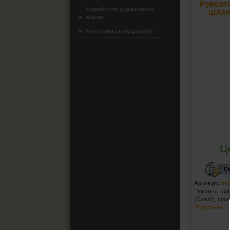
Рукоят
Устройство управления
шлан
жаром
Уплотнитель под колбу
Ц
С
Артикул:
mo
Рукоятка дл
(Синий), про
Подробнее...