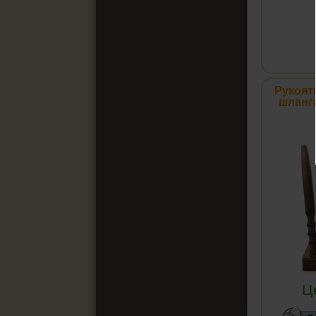
Рукоят
шланга
Ц