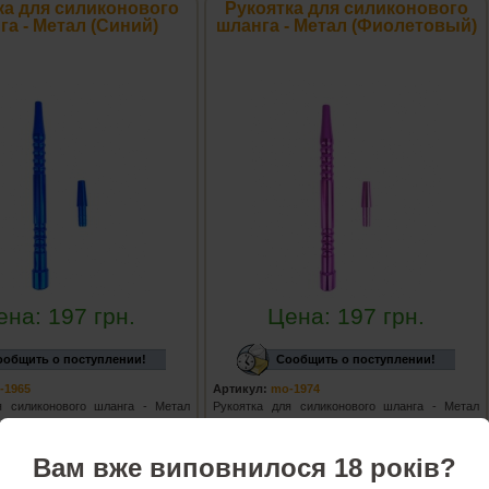
ка для силиконового
Рукоятка для силиконового
га - Метал (Синий)
шланга - Метал (Фиолетовый)
ена:
197
грн.
Цена:
197
грн.
ообщить о поступлении!
Сообщить о поступлении!
-1965
Артикул:
mo-1974
я силиконового шланга - Метал
Рукоятка для силиконового шланга - Метал
изводитель Китай
(Фиолетовый), производитель Китай
Подробнее...
Вам вже виповнилося 18 років?