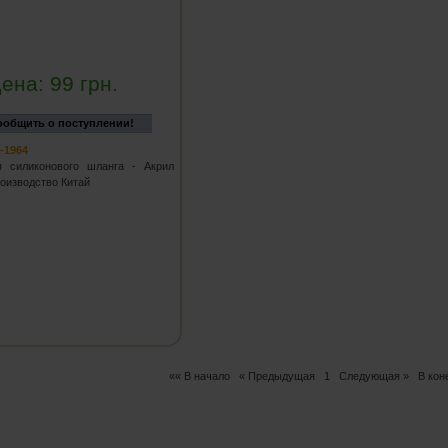
ена:
99
грн.
ообщить о поступлении!
-1964
я силиконового шланга - Акрил
роизводство Китай
«« В начало
« Предыдущая
1
Следующая »
В кон