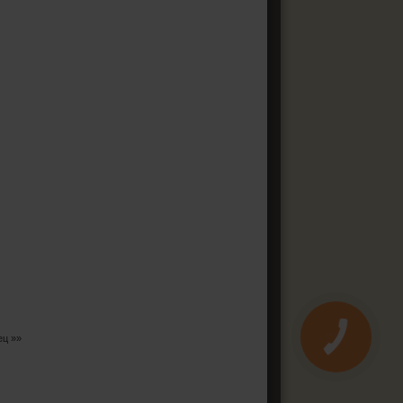
ец »»