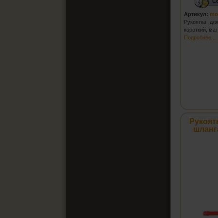
С
Артикул:
mo
Рукоятка дл
короткий, ма
Подробнее...
Рукоят
шланг