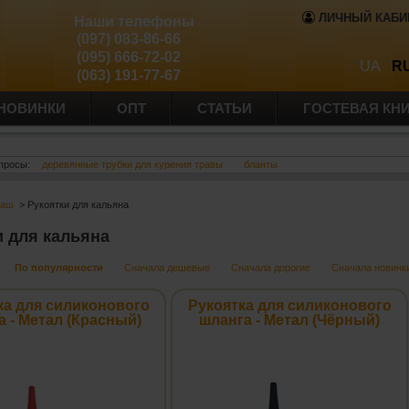
ЛИЧНЫЙ КАБИ
Наши телефоны
(097) 083-86-66
(095) 666-72-02
UA
R
(063) 191-77-67
НОВИНКИ
ОПТ
СТАТЬИ
ГОСТЕВАЯ КН
просы:
деревянные трубки для курения травы
бланты
баш
> Рукоятки для кальяна
и для кальяна
По популярности
Сначала дешевые
Сначала дорогие
Сначала новинк
ка для силиконового
Рукоятка для силиконового
а - Метал (Красный)
шланга - Метал (Чёрный)