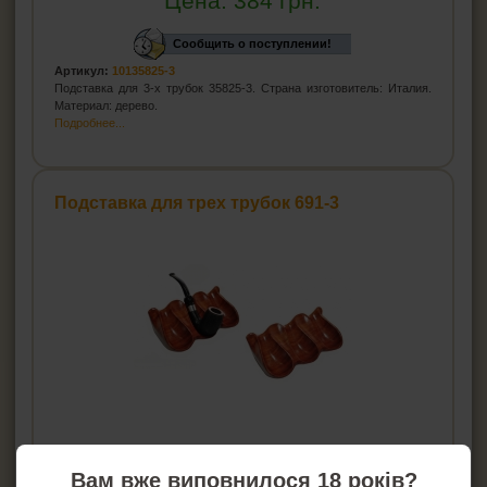
Цена:
384
грн.
Сообщить о поступлении!
Артикул:
10135825-3
Подставка для 3-х трубок 35825-3. Страна изготовитель: Италия.
Материал: дерево.
Подробнее...
Подставка для трех трубок 691-3
Вам вже виповнилося 18 років?