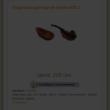
Чистка-тройник для трубок
Подставка для одной трубки 838-1
Ерши для трубок
Подставки для трубок
Ример для трубки
Средства для ухода за трубкой
СИГАРЫ, СИГАРИЛЛЫ И ВСЁ ДЛЯ НИХ
ВСЁ ДЛЯ СИГАРЕТ И САМОКРУТОК
ЗАЖИГАЛКИ
Цена:
216
грн.
ПЕПЕЛЬНИЦЫ
Сообщить о поступлении!
Артикул:
101838-1
HEADSHOP (ХЭДШОП)
Подставка для 1-й трубки 838-1. Страна изготовитель: Италия.
Материал: дерево.
КАЛЬЯНЫ И ВСЁ ДЛЯ НИХ
Подробнее...