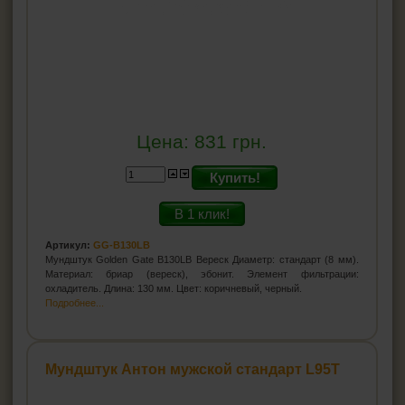
Цена:
831
грн.
Купить!
В 1 клик!
Артикул:
GG-B130LB
Мундштук Golden Gate B130LB Вереск Диаметр: стандарт (8 мм).
Материал: бриар (вереск), эбонит. Элемент фильтрации:
охладитель. Длина: 130 мм. Цвет: коричневый, черный.
Подробнее...
Мундштук Антон мужской стандарт L95T