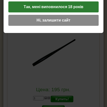
охладитель. Длина: 75 мм. Цвет: коричневый.
Так, мені виповнилося 18 років
Подробнее...
Ні, залишити сайт
Мундштук Антон женский стандарт L190B
Цена:
195
грн.
Купить!