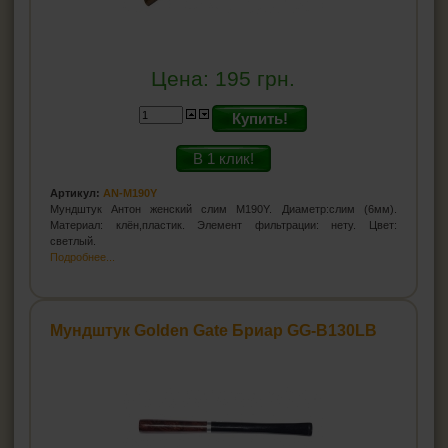
Цена:
195
грн.
Купить!
В 1 клик!
Артикул:
AN-M190Y
Мундштук Антон женский слим M190Y. Диаметр:слим (6мм).
Материал: клён,пластик. Элемент фильтрации: нету. Цвет:
светлый.
Подробнее...
Мундштук Golden Gate Бриар GG-B130LB