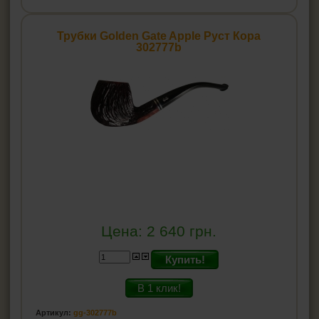
Трубки Golden Gate Apple Руст Кора
302777b
Цена:
2 640
грн.
Купить!
В 1 клик!
Артикул:
gg-302777b