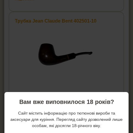
Трубка Jean Claude Bent 402501-10
Вам вже виповнилося 18 років?
Цена:
3 290
грн.
Сайт містить інформацію про тютюнові вироби та
Купить!
аксесуари для куріння. Перегляд сайту дозволений лише
особам, які досягли 18-річного віку.
В 1 клик!