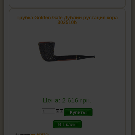
Трубка Golden Gate Дублин рустация кора
302510b
Цена:
2 616
грн.
Купить!
В 1 клик!
Артикул:
gg-302510b