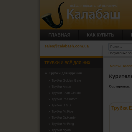
ГЛАВНАЯ
КАК КУПИТЬ
sales@calabash.com.ua
Популярные за
ТРУБКИ И ВСЁ ДЛЯ НИХ
Магазин Кала
Трубки для курения
Курител
Трубки Golden Gate
Сортировка:
Трубки Anton
Трубки Jean Claude
Трубки Passatore
Трубки B & B
Трубка E
Трубки Mr.Pipe
Трубки Dr.Hardy
Трубки Mr.Brog
Трубки Myon