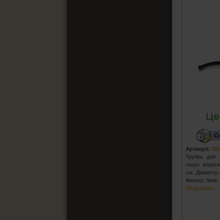
Це
С
Артикул:
10
Трубка для 
чаши: вереск
см. Диаметр 
Фильтр: 9мм
Подробнее...