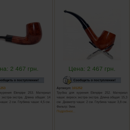
на:
2 467
грн.
Цена:
2 467
грн.
ообщить о поступлении!
Сообщить о поступлении!
1253
Артикул:
101252
курения Elenpipe 253. Материал
Трубка для курения Elenpipe 252. Материал
 экстра-экстра. Длина общая: 14
чаши: вереск экстра-экстра. Длина общая: 15,3
чаши: 2 см. Глубина чаши: 4,5 см.
см. Диаметр чаши: 2 см. Глубина чаши: 3,8 см.
.
Фильтр: 9мм.
Подробнее...