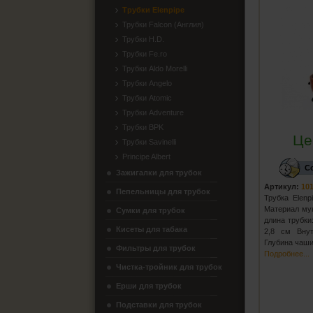
Трубки Elenpipe
Трубки Falcon (Англия)
Трубки H.D.
Трубки Fe.ro
Трубки Aldo Morelli
Трубки Angelo
Трубки Atomic
Трубки Adventure
Трубки BPK
Це
Трубки Savinelli
Principe Albert
С
Зажигалки для трубок
Артикул:
10
Пепельницы для трубок
Трубка Elenp
Материал му
Сумки для трубок
длина трубки
Кисеты для табака
2,8 см Вну
Глубина чаши
Фильтры для трубок
Подробнее...
Чистка-тройник для трубок
Ерши для трубок
Подставки для трубок