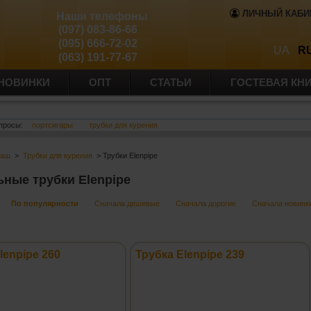
ЛИЧНЫЙ КАБИ
Наши телефоны
(097) 083-86-66
(095) 666-72-02
UA
R
(063) 191-77-67
НОВИНКИ
ОПТ
СТАТЬИ
ГОСТЕВАЯ КН
просы:
портсигары
трубки для курения
баш
>
Трубки для курения
> Трубки Elenpipe
ьные трубки Elenpipe
По популярности
Сначала дешевые
Сначала дорогие
Сначала новинк
lenpipe 260
Трубка Elenpipe 239