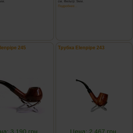
9мм.
см. Фильтр: 9мм.
Подробнее...
lenpipe 245
Трубка Elenpipe 243
на:
3 190
грн.
Цена:
2 467
грн.