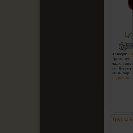
Це
С
Артикул:
10
Трубка для 
чаши: вереск
см. Диаметр 
см. Фильтр: 
Подробнее...
Трубка E