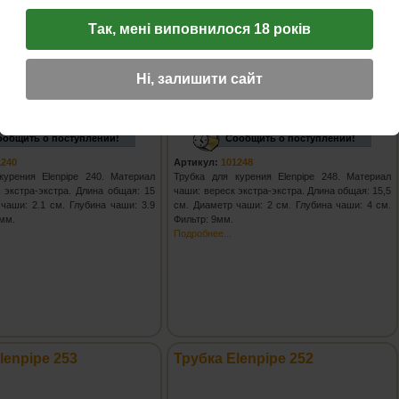
Так, мені виповнилося 18 років
Ні, залишити сайт
на:
3 046
грн.
Цена:
3 190
грн.
ообщить о поступлении!
Сообщить о поступлении!
1240
Артикул:
101248
курения Elenpipe 240. Материал
Трубка для курения Elenpipe 248. Материал
 экстра-экстра. Длина общая: 15
чаши: вереск экстра-экстра. Длина общая: 15,5
чаши: 2.1 см. Глубина чаши: 3.9
см. Диаметр чаши: 2 см. Глубина чаши: 4 см.
9мм.
Фильтр: 9мм.
Подробнее...
lenpipe 253
Трубка Elenpipe 252