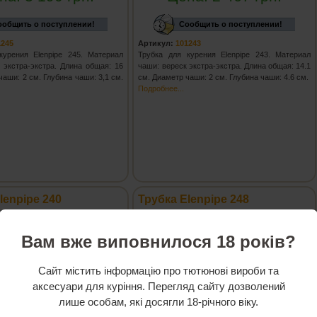
ообщить о поступлении!
Сообщить о поступлении!
1245
Артикул:
101243
курения Elenpipe 245. Материал
Трубка для курения Elenpipe 243. Материал
 экстра-экстра. Длина общая: 16
чаши: вереск экстра-экстра. Длина общая: 14.1
чаши: 2 см. Глубина чаши: 3,1 см.
см. Диаметр чаши: 2 см. Глубина чаши: 4.6 см.
.
Подробнее...
lenpipe 240
Трубка Elenpipe 248
Вам вже виповнилося 18 років?
Сайт містить інформацію про тютюнові вироби та
аксесуари для куріння. Перегляд сайту дозволений
лише особам, які досягли 18-річного віку.