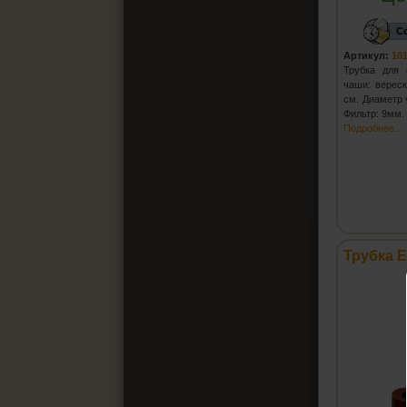
С
Артикул:
10
Трубка для 
чаши: вереск
см. Диаметр 
Фильтр: 9мм
Подробнее...
Трубка E