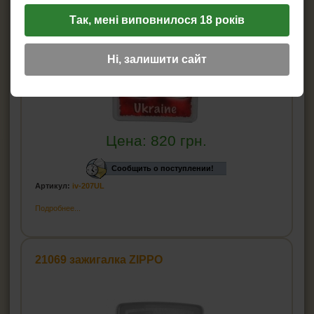
Так, мені виповнилося 18 років
Ні, залишити сайт
Цена:
820
грн.
Сообщить о поступлении!
Артикул:
iv-207UL
Подробнее...
21069 зажигалка ZIPPO