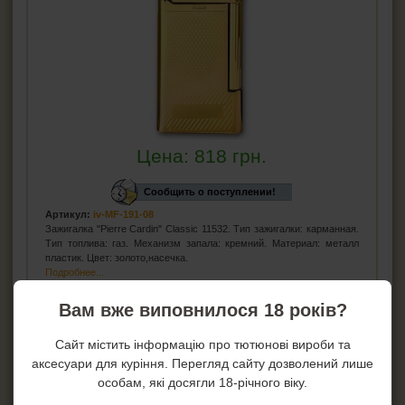
Цена:
818
грн.
Сообщить о поступлении!
Артикул:
iv-MF-191-08
Зажигалка "Pierre Cardin" Classic 11532. Тип зажигалки: карманная.
Тип топлива: газ. Механизм запала: кремний. Материал: металл
пластик. Цвет: золото,насечка.
Подробнее...
Вам вже виповнилося 18 років?
207UL зажигалка ZIPPO
Сайт містить інформацію про тютюнові вироби та
аксесуари для куріння. Перегляд сайту дозволений лише
особам, які досягли 18-річного віку.