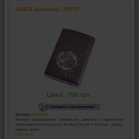
Зажигалка Cricket
324630 Зажигалка "ZIPPO"
Зажигалки турбо
Бензиновые зажигалки
Зажигалки для кальяна
Зажигалки для трубок
Зажигалки для сигар
Бытовые зажигалки
Газ для зажигалок
Бензин для зажигалки
Кремень для зажигалки
Цена:
758
грн.
ПЕПЕЛЬНИЦЫ
Сообщить о поступлении!
Артикул:
iv-324630
HEADSHOP (ХЭДШОП)
Матовая хромированная серебристая зажигалка с характерной
патентованной поверхностью Brushed Chrome™. Рисунок - дракон,
КАЛЬЯНЫ И ВСЁ ДЛЯ НИХ
надпись Зиппо.
Подробнее...