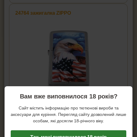
24764 зажигалка ZIPPO
Вам вже виповнилося 18 років?
Цена:
724
грн.
Сайт містить інформацію про тютюнові вироби та
Сообщить о поступлении!
аксесуари для куріння. Перегляд сайту дозволений лише
Артикул:
iv-24764
особам, які досягли 18-річного віку.
Подробнее...