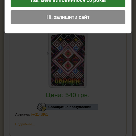
Так, мені виповнилося 18 років
214UP/1 зажигалка ZIPPO
Ні, залишити сайт
Цена:
540
грн.
Сообщить о поступлении!
Артикул:
iv-214UP/1
Подробнее...