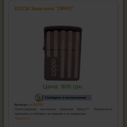
Зажигалка Cricket
323739 Зажигалка "ZIPPO"
Зажигалки турбо
Бензиновые зажигалки
Зажигалки для кальяна
Зажигалки для трубок
Зажигалки для сигар
Бытовые зажигалки
Газ для зажигалок
Бензин для зажигалки
Кремень для зажигалки
Цена:
905
грн.
ПЕПЕЛЬНИЦЫ
Сообщить о поступлении!
Артикул:
iv-323739
HEADSHOP (ХЭДШОП)
Патентованная технология покрытия Ebony™. Поверхность
зажигалки устойчива к истиранию и не выцветает.
КАЛЬЯНЫ И ВСЁ ДЛЯ НИХ
Подробнее...