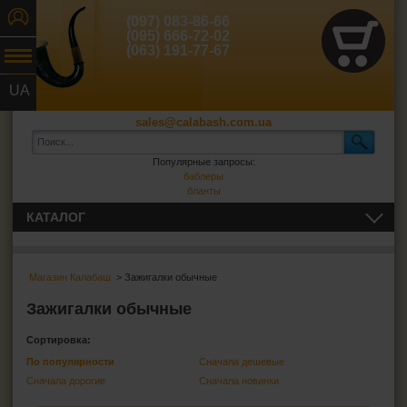
(097) 083-86-66
(095) 666-72-02
(063) 191-77-67
UA
RU
sales@calabash.com.ua
Популярные запросы:
баблеры
бланты
КАТАЛОГ
ТРУБКИ И ВСЁ ДЛЯ НИХ
Магазин Калабаш
> Зажигалки обычные
СИГАРЫ, СИГАРИЛЛЫ И ВСЁ ДЛЯ НИХ
Зажигалки обычные
ВСЁ ДЛЯ СИГАРЕТ И САМОКРУТОК
Сортировка:
По популярности
Сначала дешевые
ЗАЖИГАЛКИ
Сначала дорогие
Сначала новинки
Зажигалки обычные