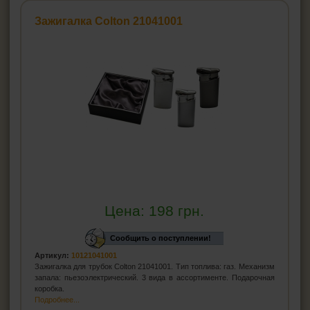
Чистка-тройник для трубок
Зажигалка Colton 21041001
Ерши для трубок
Подставки для трубок
Ример для трубки
Средства для ухода за трубкой
СИГАРЫ, СИГАРИЛЛЫ И ВСЁ ДЛЯ НИХ
ВСЁ ДЛЯ СИГАРЕТ И САМОКРУТОК
ЗАЖИГАЛКИ
Цена:
198
грн.
ПЕПЕЛЬНИЦЫ
Сообщить о поступлении!
Артикул:
10121041001
HEADSHOP (ХЭДШОП)
Зажигалка для трубок Colton 21041001. Тип топлива: газ. Механизм
запала: пьезоэлектрический. 3 вида в ассортименте. Подарочная
КАЛЬЯНЫ И ВСЁ ДЛЯ НИХ
коробка.
Подробнее...