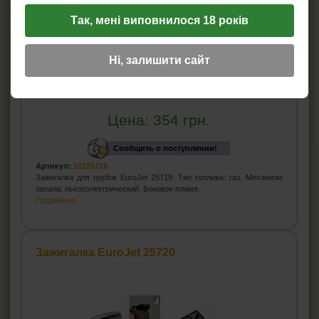
Так, мені виповнилося 18 років
Ні, залишити сайт
Цена:
354
грн.
Сообщить о поступлении!
Артикул:
10125719
Зажигалка для трубок EuroJet 25719. Тип топлива: газ. Механизм
запала: пьезоэлектрический. Боковое пламя.
Подробнее...
Зажигалка EuroJet 25720