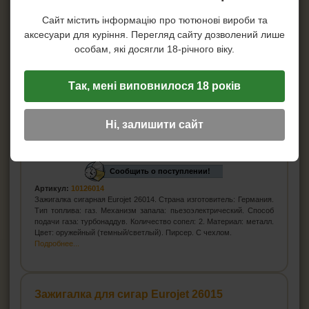
Сайт містить інформацію про тютюнові вироби та
аксесуари для куріння. Перегляд сайту дозволений лише
особам, які досягли 18-річного віку.
Так, мені виповнилося 18 років
Ні, залишити сайт
Цена:
387
грн.
Сообщить о поступлении!
Артикул:
10126014
Зажигалка сигарная Eurojet 26014. Страна изготовитель: Германия.
Тип топлива: газ. Механизм запала: пьезоэлектрический. Способ
подачи газа: турбонаддув. Количество сопел: 2. Материал: металл.
Цвет: оружейный (темный/светлый). Пирсер. С чехлом.
Подробнее...
Зажигалка для сигар Eurojet 26015