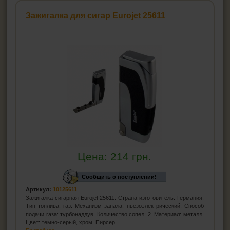
Ножницы для сигар
Зажигалка для сигар Eurojet 25611
Хьюмидоры
Гигрометр для хьюмидора
Увлажнители для хьюмидора
Пирсеры для сигар
ВСЁ ДЛЯ СИГАРЕТ И САМОКРУТОК
ЗАЖИГАЛКИ
ПЕПЕЛЬНИЦЫ
Цена:
214
грн.
HEADSHOP (ХЭДШОП)
Сообщить о поступлении!
КАЛЬЯНЫ И ВСЁ ДЛЯ НИХ
Артикул:
10125611
Зажигалка сигарная Eurojet 25611. Страна изготовитель: Германия.
Тип топлива: газ. Механизм запала: пьезоэлектрический. Способ
подачи газа: турбонаддув. Количество сопел: 2. Материал: металл.
Цвет: темно-серый, хром. Пирсер.