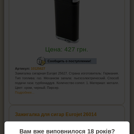
Цена:
427
грн.
Сообщить о поступлении!
Артикул:
10125627
Зажигалка сигарная Eurojet 25627. Страна изготовитель: Германия.
Тип топлива: газ. Механизм запала: пьезоэлектрический. Способ
подачи газа: турбонаддув. Количество сопел: 1. Материал: металл.
Цвет: хром, черный. Пирсер.
Подробнее...
Зажигалка для сигар Eurojet 26014
Вам вже виповнилося 18 років?