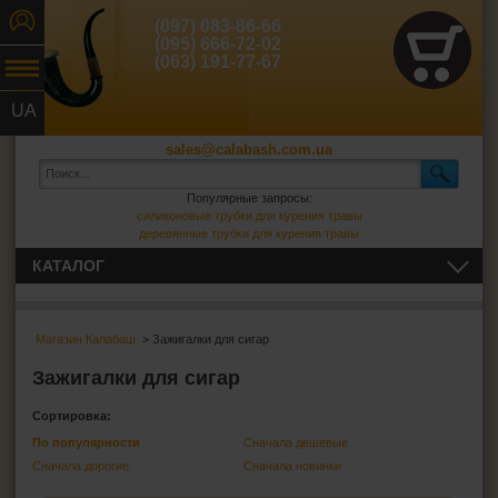
(097) 083-86-66
(095) 666-72-02
(063) 191-77-67
UA
RU
sales@calabash.com.ua
Популярные запросы:
силиконовые трубки для курения травы
деревянные трубки для курения травы
КАТАЛОГ
ТРУБКИ И ВСЁ ДЛЯ НИХ
Магазин Калабаш
> Зажигалки для сигар
СИГАРЫ, СИГАРИЛЛЫ И ВСЁ ДЛЯ НИХ
Зажигалки для сигар
Пепельницы для сигар
Сортировка:
Зажигалки для сигар
По популярности
Сначала дешевые
Футляры для сигар
Сначала дорогие
Сначала новинки
Гильотины для сигар