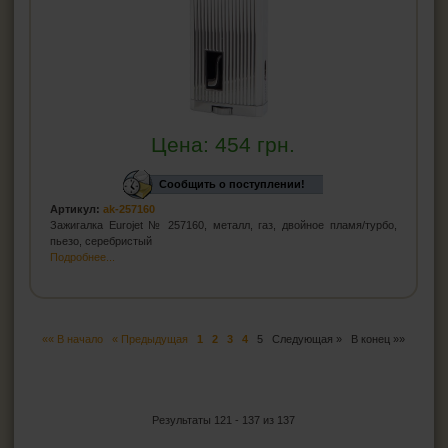
Цена:
454
грн.
Сообщить о поступлении!
Артикул:
ak-257160
Зажигалка Eurojet № 257160, металл, газ, двойное пламя/турбо,
пьезо, серебристый
Подробнее...
«« В начало
« Предыдущая
1
2
3
4
5
Следующая »
В конец »»
Результаты 121 - 137 из 137