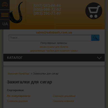
(097) 083-86-66
(095) 666-72-02
(063) 191-77-67
UA
RU
sales@calabash.com.ua
Популярные запросы:
аксессуары для бонгов
деревянные трубки для курения травы
КАТАЛОГ
ТРУБКИ И ВСЁ ДЛЯ НИХ
Магазин Калабаш
> Зажигалки для сигар
СИГАРЫ, СИГАРИЛЛЫ И ВСЁ ДЛЯ НИХ
Зажигалки для сигар
Пепельницы для сигар
Сортировка:
Зажигалки для сигар
По популярности
Сначала дешевые
Футляры для сигар
Сначала дорогие
Сначала новинки
Гильотины для сигар