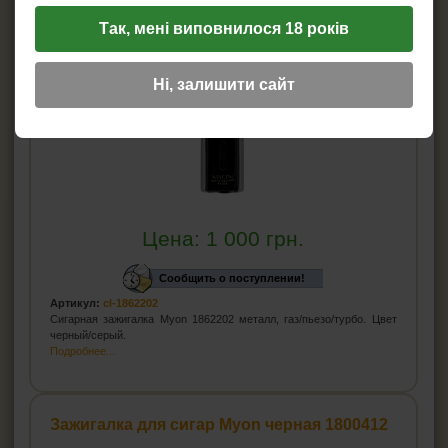
Так, мені виповнилося 18 років
Ні, залишити сайт
Цена:
1 000
грн.
Сообщить о поступлении!
Артикул:
cl-1862202
Сигарная зажигалка Myon 1862202 металл, газ/пьезо/турбо. Цвет
черный/серый.
Подробнее...
Зажигалка для сигар Myon черная 1800412