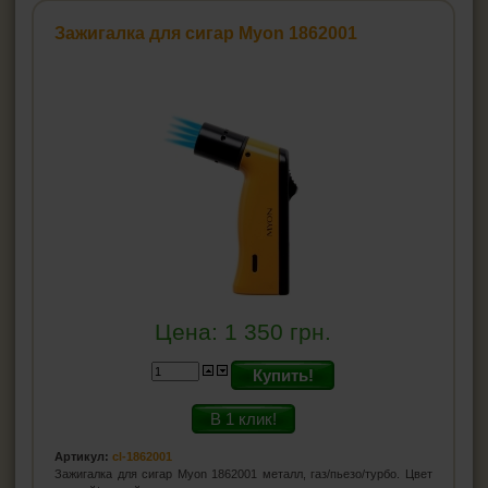
Ножницы для сигар
Зажигалка для сигар Myon 1862001
Хьюмидоры
Гигрометр для хьюмидора
Увлажнители для хьюмидора
Пирсеры для сигар
ВСЁ ДЛЯ СИГАРЕТ И САМОКРУТОК
ЗАЖИГАЛКИ
ПЕПЕЛЬНИЦЫ
Цена:
1 350
грн.
HEADSHOP (ХЭДШОП)
Купить!
КАЛЬЯНЫ И ВСЁ ДЛЯ НИХ
В 1 клик!
Артикул:
cl-1862001
Зажигалка для сигар Myon 1862001 металл, газ/пьезо/турбо. Цвет