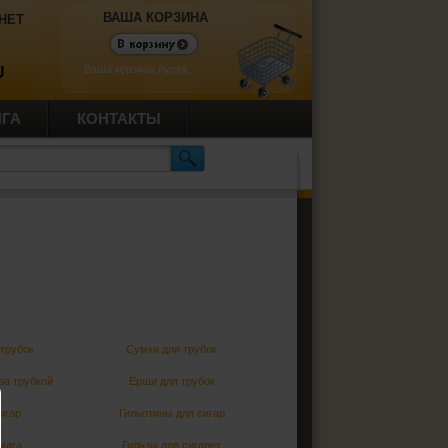
ВАША КОРЗИНА
НЕТ
Ваша корзина пуста.
U
ИГА
КОНТАКТЫ
трубок
Сумки для трубок
за трубкой
Ерши для трубок
игар
Гильотины для сигар
мага
Гильзы для сигарет