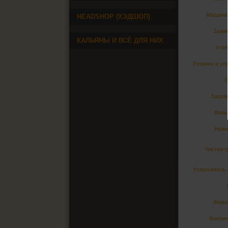
Машинки
HEADSHOP (ХЭДШОП)
Зажи
КАЛЬЯНЫ И ВСЁ ДЛЯ НИХ
Угол
Резинки и уп
Заправ
Фольг
Ножн
Чистка-т
Уплотнитель 
Жева
Бензин