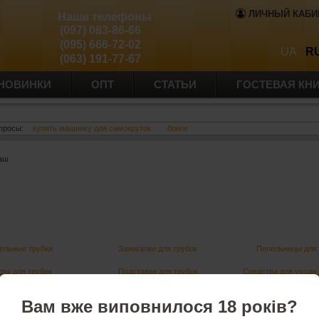
ЛИЧНЫЙ КАБИ
Наши телефоны
(097) 083-86-66
(095) 666-72-02
UA
R
(063) 191-77-67
НОВИНКИ
ОПТ
СТАТЬИ
ГОСТЕВАЯ КН
просы:
купить машинку для самокруток
бонги
баш
ельные трубки
Зажигалки для трубок
Пепельницы для 
ры для трубок
Подставки для трубок
Средства для ухода 
ьюмидоры
Увлажнители для хьюмидора
Футляры для с
Вам вже виповнилося 18 років?
алки для сигар
Пепельницы для сигар
Сигаретная бу