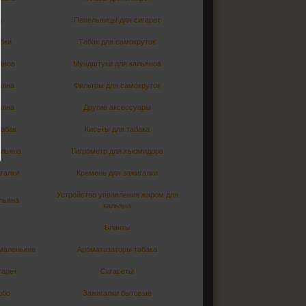
ы
Пепельницы для сигарет
убки
Табак для самокруток
янов
Мундштуки для кальянов
ьяна
Фильтры для самокруток
ьяна
Другие аксессуары
абак
Кисеты для табака
альяна
Гигрометр для хьюмидора
игалки
Кремень для зажигалки
Устройство управления жаром для
альяна
кальяна
Бланты
 маленькие
Ароматизаторы табака
гарет
Сигареты
рбо
Зажигалки бытовые