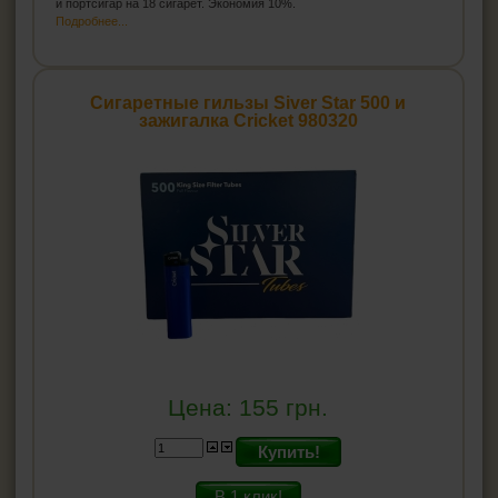
и портсигар на 18 сигарет. Экономия 10%.
MAXI GOLD
Подробнее...
Mascotte
Party in House
Pablo
Сигаретные гильзы Siver Star 500 и
Машинки для гильз
зажигалка Cricket 980320
Машинки для самокруток
Мундштуки
Портсигары
Коробка для сигарет
Машинки для резки табака
ЗАЖИГАЛКИ
ПЕПЕЛЬНИЦЫ
Цена:
155
грн.
HEADSHOP (ХЭДШОП)
Купить!
КАЛЬЯНЫ И ВСЁ ДЛЯ НИХ
В 1 клик!