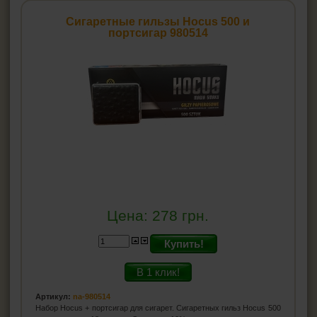
Гильзы для сигарет
Сигаретные гильзы Hocus 500 и
Firebox
портсигар 980514
Atomic
Gama
Hocus
Companeros
Smokster
T&T
Silver Star
Korona
Fenix
Ящик сигаретных гильз
Angel
Marlboro
Цена:
278
грн.
LUX
Golden Leaf
Купить!
Minesota
CARTEL
В 1 клик!
Magnus
DESPERADOS
Артикул:
na-980514
MORENO
Набор Hocus + портсигар для сигарет. Сигаретных гильз Hocus 500