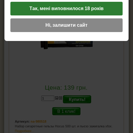
Сигаретные гильзы Hocus 500 и xfox
Так, мені виповнилося 18 років
пьезо зажигалка 980518
Ні, залишити сайт
Цена:
139
грн.
Купить!
В 1 клик!
Артикул:
na-980518
Набор сигаретные гильзы Hocus 500 шт. и пьезо зажигалка xfox.
Подробнее...