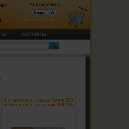
ВАША КОРЗИНА
НЕТ
Ваша корзина пуста.
U
ИГА
КОНТАКТЫ
и
Сигаретные гильзы Gama 500
и xfox пьезо зажигалка 980218