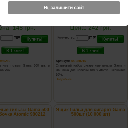
Ні, залишити сайт
ена:
148
грн.
Цена:
242
грн.
:
Количество:
Купить!
Купить!
В 1 клик!
В 1 клик!
-980219
Артикул:
na-980215
ретные гильзы Gama 500 шт. и
Стартовый набор сигаретные гильзы Gama и
лка xfox.
машинка для набивки гильз Atomic. Экономия
10%.
Подробнее...
ные гильзы Gama 500
Ящик Гильз для сигарет Gama
бочка Atomic 980212
500шт (10 000 шт)