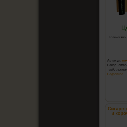
Ц
Количество
Артикул:
na
Набор сига
турбо зажига
Подробнее...
Сигарет
и коро