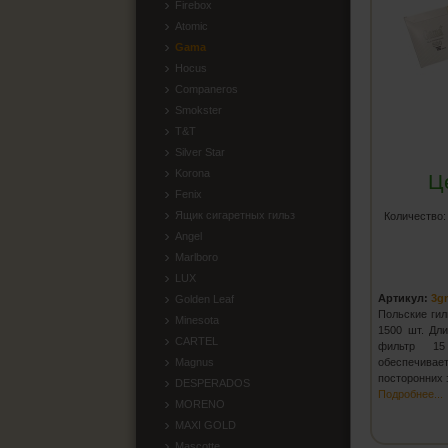
Firebox
Atomic
Gama
Hocus
Companeros
Smokster
T&T
Silver Star
Korona
Ц
Fenix
Ящик сигаретных гильз
Количество
Angel
Marlboro
LUX
Артикул:
3g
Golden Leaf
Польские гил
Minesota
1500 шт. Дл
CARTEL
фильтр 15
Magnus
обеспечив
посторонних
DESPERADOS
Подробнее...
MORENO
MAXI GOLD
Mascotte