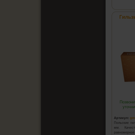
Гильз
Позвони
уточни
Артикул:
gm
Польские ги
мм. Качест
равномерное 