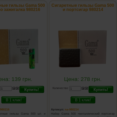
ные гильзы Gama 500
Сигаретные гильзы Gama 500
зо зажигалка 980216
и портсигар 980214
ена:
139
грн.
Цена:
278
грн.
:
Количество:
Купить!
Купить!
В 1 клик!
В 1 клик!
-980216
Артикул:
na-980214
ретные гильзы Gama 500 шт. и
Набор Gama 500 +металлический портсигар