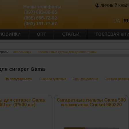
ЛИЧНЫЙ КАБИ
Наши телефоны
(097) 083-86-66
(095) 666-72-02
UA
R
(063) 191-77-67
НОВИНКИ
ОПТ
СТАТЬИ
ГОСТЕВАЯ КН
просы:
пепельницы
силиконовые трубки для курения травы
для сигарет Gama
По популярности
Сначала дешевые
Сначала дорогие
Сначала новинк
ы для сигарет Gama
Сигаретные гильзы Gama 500
00 шт (3*500 шт)
и зажигалка Cricket 980220