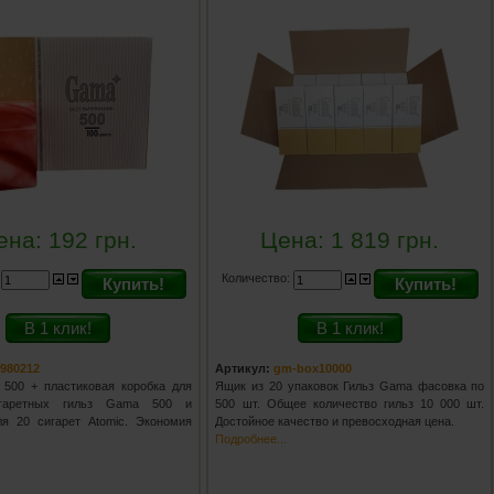
ена:
192
грн.
Цена:
1 819
грн.
:
Количество:
Купить!
Купить!
В 1 клик!
В 1 клик!
-980212
Артикул:
gm-box10000
500 + пластиковая коробка для
Ящик из 20 упаковок Гильз Gama фасовка по
игаретных гильз Gama 500 и
500 шт. Общее количество гильз 10 000 шт.
ля 20 сигарет Atomic. Экономия
Достойное качество и превосходная цена.
Подробнее...