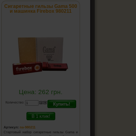
Сигаретные гильзы Gama 500
и машинка Firebox 980211
Цена:
262
грн.
Количество:
Купить!
В 1 клик!
Артикул:
na-980211
Стартовый набор сигаретные гильзы Gama и