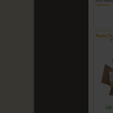
пьезо зажига
Подробнее...
Ящик Ги
5
Це