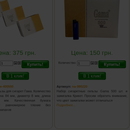
ена:
375
грн.
Цена:
150
грн.
:
Количество:
Купить!
Купить!
В 1 клик!
В 1 клик!
m-400500
Артикул:
na-980220
ьзы для сигарет Гама. Количество
Набор сигаретные гильзы Gama 500 шт. и
ина 84 мм, диаметр 8 мм, длина
зажигалка Крикет. Просим обратить внимание,
 мм. Качественная бумага
что цвет зажигалки может отличаться
ает равномерное тление без
Подробнее...
 запахов