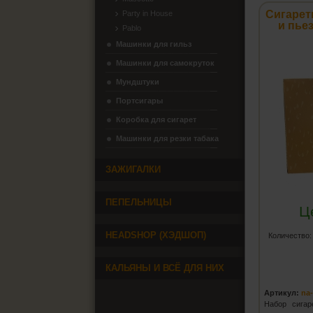
Сигарет
Party in House
и пье
Pablo
Машинки для гильз
Машинки для самокруток
Мундштуки
Портсигары
Коробка для сигарет
Машинки для резки табака
ЗАЖИГАЛКИ
ПЕПЕЛЬНИЦЫ
Ц
HEADSHOP (ХЭДШОП)
Количество
КАЛЬЯНЫ И ВСЁ ДЛЯ НИХ
Артикул:
na
Набор сига