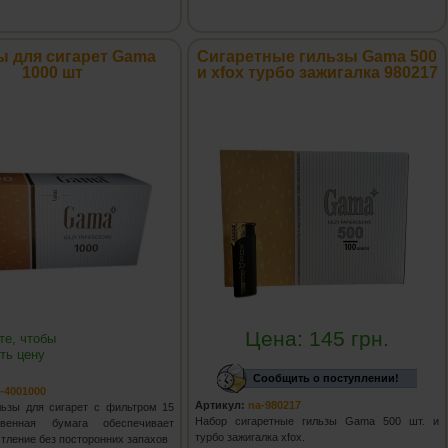
ы для сигарет Gama
Сигаретные гильзы Gama 500
1000 шт
и xfox турбо зажигалка 980217
Цена:
145
грн.
те, чтобы
ть цену
Сообщить о поступлении!
-4001000
Артикул:
na-980217
льзы для сигарет с фильтром 15
Набор сигаретные гильзы Gama 500 шт. и
венная бумага обеспечивает
турбо зажигалка xfox.
тление без посторонних запахов