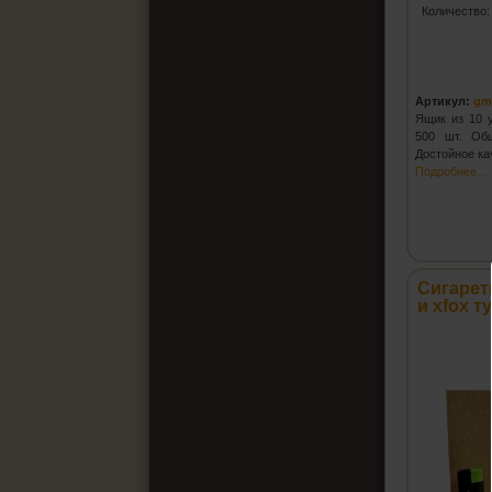
Количество
Артикул:
gm
Ящик из 10 
500 шт. Общ
Достойное ка
Подробнее...
Сигарет
и xfox т