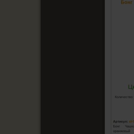
Бонг
Ц
Количество
Артикул:
cl-
Бонг Чашк
оранжевый