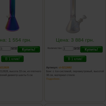
на:
1 554
грн.
Цена:
3 884
грн.
:
Количество:
Купить!
Купить!
В 1 клик!
В 1 клик!
0212828
Артикул:
cl-0212682
212828, высота 33 см, из плотного
Бонг с Ice-системой, перламутровый, высотой
ренний диаметр шахты 5 см
38 см, материал стекло
Подробнее...