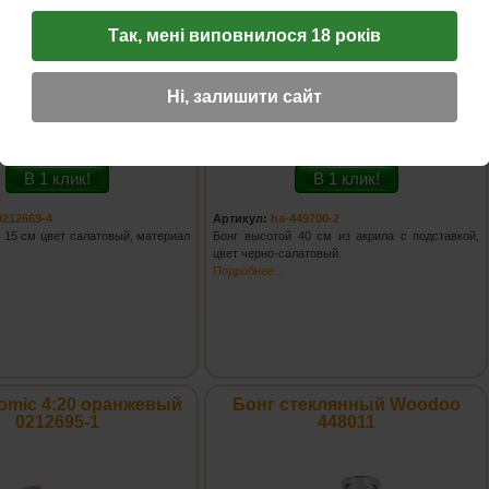
Так, мені виповнилося 18 років
ена:
265
грн.
Цена:
935
грн.
Ні, залишити сайт
:
Количество:
Купить!
Купить!
В 1 клик!
В 1 клик!
0212669-4
Артикул:
ha-449700-2
 15 см цвет салатовый, материал
Бонг высотой 40 см из акрила с подставкой,
цвет черно-салатовый.
Подробнее...
omic 4:20 оранжевый
Бонг стеклянный Woodoo
0212695-1
448011