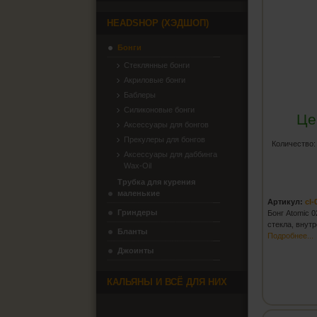
HEADSHOP (ХЭДШОП)
Бонги
Стеклянные бонги
Акриловые бонги
Баблеры
Силиконовые бонги
Це
Аксессуары для бонгов
Прекулеры для бонгов
Количество
Аксессуары для даббинга
Wax-Oil
Трубка для курения
маленькие
Артикул:
cl-
Гриндеры
Бонг Atomic 0
стекла, внут
Бланты
Подробнее...
Джоинты
КАЛЬЯНЫ И ВСЁ ДЛЯ НИХ