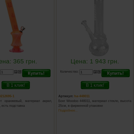
ена:
365
грн.
Цена:
1 943
грн.
:
Количество:
Купить!
Купить!
В 1 клик!
В 1 клик!
0212695-1
Артикул:
ha-448011
ет оранжевый, материал акрил,
Бонг Woodoo 448011, материал стекло, высота
, есть подставка
25см, в фирменной упаковке
Подробнее...