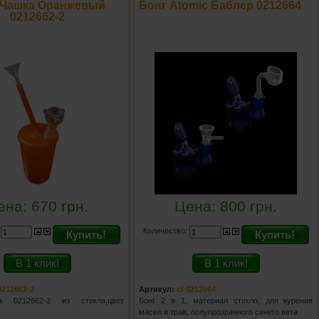
 Чашка Оранжевый
Бонг Atomic Баблер 0212664
0212662-2
ена:
670
грн.
Цена:
800
грн.
:
Количество:
Купить!
Купить!
В 1 клик!
В 1 клик!
0212662-2
Артикул:
cl-0212664
а 0212662-2 из стекла,цвет
Бонг 2 в 1, материал стекло, для курения
масел и трав, полупрозрачного синего вета