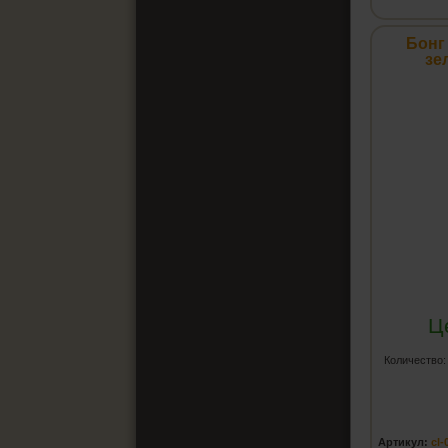
Бонг
зе
Ц
Количество
Артикул:
cl-