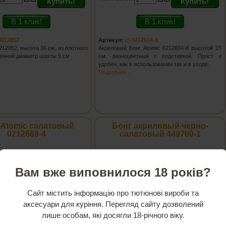
Купить!
Купить!
В 1 клик!
В 1 клик!
0212852
Артикул:
cl-0212604-8
212852, высота 36 см, из плотного
Акриловый Бонг Atomic 0212604-8 высотой 15
ренний диаметр шахты 5 см
см, разноцветный с подставкой. Прост и
удобен, как в использовании так и в уходе.
Подробнее...
 Atomic салатовый
Бонг акриловый черно-
0212669-4
салатовый 449700-1
Вам вже виповнилося 18 років?
Сайт містить інформацію про тютюнові вироби та
аксесуари для куріння. Перегляд сайту дозволений
лише особам, які досягли 18-річного віку.