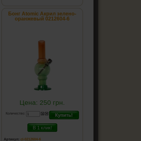
Бонг Atomic Акрил зелено-
оранжевый 0212604-6
Цена:
250
грн.
Количество:
Купить!
В 1 клик!
Артикул:
cl-0212604-6