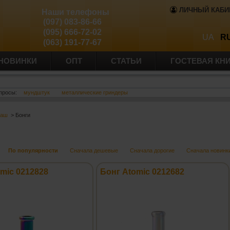
ЛИЧНЫЙ КАБИ
Наши телефоны
(097) 083-86-66
(095) 666-72-02
UA
R
(063) 191-77-67
НОВИНКИ
ОПТ
СТАТЬИ
ГОСТЕВАЯ КН
просы:
мундштук
металлические гриндеры
баш
> Бонги
По популярности
Сначала дешевые
Сначала дорогие
Сначала новинк
mic 0212828
Бонг Atomic 0212682