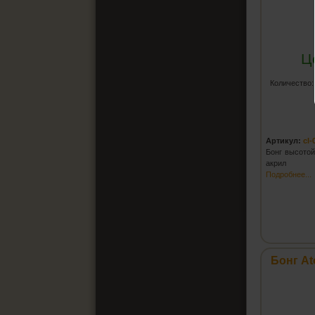
Ц
Количество
Артикул:
cl-
Бонг высотой
акрил
Подробнее...
Бонг At