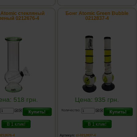
 Atomic стекляный
Бонг Atomic Green Bubble
леный 0212676-4
0212837-4
ена:
518
грн.
Цена:
935
грн.
:
Количество:
Купить!
Купить!
В 1 клик!
В 1 клик!
0212676-4
Артикул:
cl-0212837-4