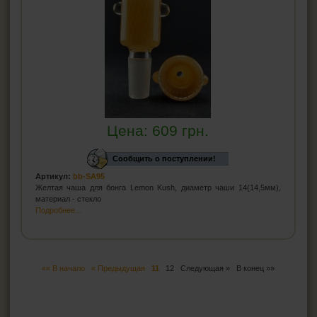
Цена:
609
грн.
Сообщить о поступлении!
Артикул:
bb-SA95
Желтая чаша для бонга Lemon Kush, диаметр чаши 14(14,5мм),
материал - стекло
Подробнее...
«« В начало
« Предыдущая
11
12
Следующая »
В конец »»