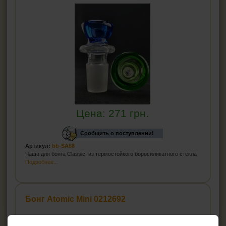
Цена:
271
грн.
Сообщить о поступлении!
Артикул:
bb-SA68
Чаша для бонга Classic, из термостойкого боросиликатного стекла
Подробнее...
Бонг Atomic Mini 0212692