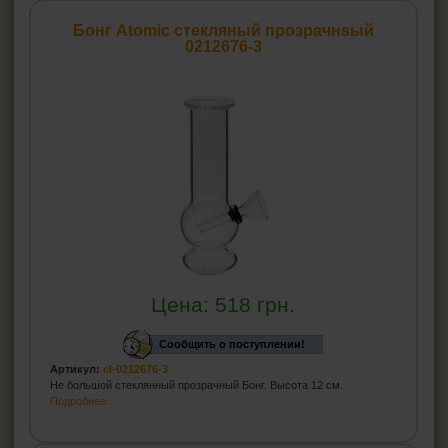
ПЕПЕЛЬНИЦЫ
Бонг Atomic стекляный прозрачнsый
0212676-3
HEADSHOP (ХЭДШОП)
Бонги
Стеклянные бонги
Акриловые бонги
Баблеры
Силиконовые бонги
Аксессуары для бонгов
Прекулеры для бонгов
Аксессуары для даббинга Wax-Oil
Трубка для курения маленькие
Гриндеры
Цена:
518
грн.
Бланты
Сообщить о поступлении!
Джоинты
Артикул:
cl-0212676-3
Не большой стеклянный прозрачный Бонг. Высота 12 см.
КАЛЬЯНЫ И ВСЁ ДЛЯ НИХ
Подробнее...