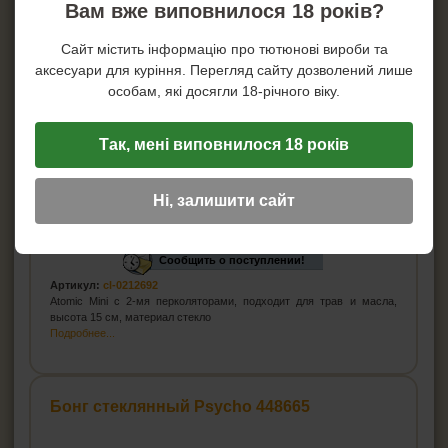
Вам вже виповнилося 18 років?
Сайт містить інформацію про тютюнові вироби та
аксесуари для куріння. Перегляд сайту дозволений лише
особам, які досягли 18-річного віку.
Так, мені виповнилося 18 років
Ні, залишити сайт
Цена:
1 037
грн.
Сообщить о поступлении!
Артикул:
cl-0212692
Atomic Mini с 2-мя перколяторами, подходит для трав и масла,
высота 15 см, материал стекло
Подробнее...
Бонг стеклянный Psycho 448665