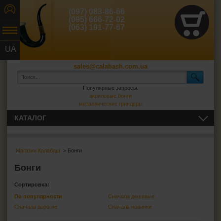
(097) 083-86-66
(095) 666-72-02
(063) 191-77-67
UA
RU
sales@calabash.com.ua
Популярные запросы:
акриловые бонги
металлические гриндеры
КАТАЛОГ
ТРУБКИ И ВСЁ ДЛЯ НИХ
Магазин Калабаш
> Бонги
СИГАРЫ, СИГАРИЛЛЫ И ВСЁ ДЛЯ НИХ
Бонги
ВСЁ ДЛЯ СИГАРЕТ И САМОКРУТОК
Сортировка:
По популярности
Сначала дешевые
ЗАЖИГАЛКИ
Сначала дорогие
Сначала новинки